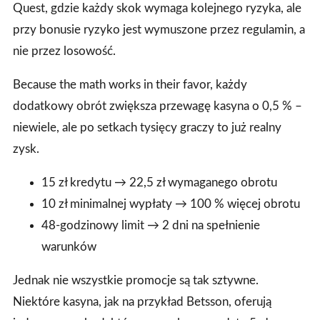
Quest, gdzie każdy skok wymaga kolejnego ryzyka, ale
przy bonusie ryzyko jest wymuszone przez regulamin, a
nie przez losowość.
Because the math works in their favor, każdy
dodatkowy obrót zwiększa przewagę kasyna o 0,5 % –
niewiele, ale po setkach tysięcy graczy to już realny
zysk.
15 zł kredytu → 22,5 zł wymaganego obrotu
10 zł minimalnej wypłaty → 100 % więcej obrotu
48‑godzinowy limit → 2 dni na spełnienie
warunków
Jednak nie wszystkie promocje są tak sztywne.
Niektóre kasyna, jak na przykład Betsson, oferują