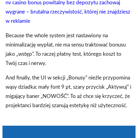
nv casino bonus powitalny bez depozytu zachowaj
wygrane – brutalna rzeczywistość, której nie znajdziesz
w reklamie
Because the whole system jest nastawiony na
minimalizację wypłat, nie ma sensu traktować bonusu
jako „wstęp”. To raczej płatny test, którego koszt to
Twój czas i nerwy.
And finally, the UI w sekcji „Bonusy” nieźle przypomina
wąsy dziadka: mały font 9 pt, szary przycisk „Aktywuj” i
migający baner „NOWOŚĆ”. To aż chce się krzyczeć, że
projektanci bardziej szanują estetykę niż użyteczność.