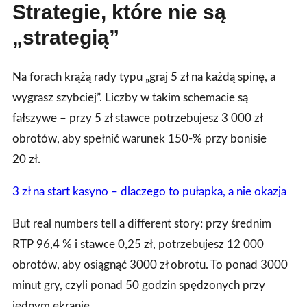
Strategie, które nie są
„strategią”
Na forach krążą rady typu „graj 5 zł na każdą spinę, a
wygrasz szybciej”. Liczby w takim schemacie są
fałszywe – przy 5 zł stawce potrzebujesz 3 000 zł
obrotów, aby spełnić warunek 150‑% przy bonisie
20 zł.
3 zł na start kasyno – dlaczego to pułapka, a nie okazja
But real numbers tell a different story: przy średnim
RTP 96,4 % i stawce 0,25 zł, potrzebujesz 12 000
obrotów, aby osiągnąć 3000 zł obrotu. To ponad 3000
minut gry, czyli ponad 50 godzin spędzonych przy
jednym ekranie.