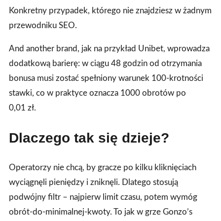
Konkretny przypadek, którego nie znajdziesz w żadnym
przewodniku SEO.
And another brand, jak na przykład Unibet, wprowadza
dodatkową barierę: w ciągu 48 godzin od otrzymania
bonusa musi zostać spełniony warunek 100‑krotności
stawki, co w praktyce oznacza 1000 obrotów po
0,01 zł.
Dlaczego tak się dzieje?
Operatorzy nie chcą, by gracze po kilku kliknięciach
wyciągnęli pieniędzy i zniknęli. Dlatego stosują
podwójny filtr – najpierw limit czasu, potem wymóg
obrót‑do‑minimalnej‑kwoty. To jak w grze Gonzo’s