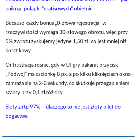
uniknąć pułapki “gratisowych” obietnic
Because każdy bonus „0‑złowa rejestracja” w
rzeczywistości wymaga 30‑złowego obrotu, więc przy
5% zwrotu zyskujemy jedyne 1,50 zł, co jest mniej niż
koszt kawy.
Or frustracja rośnie, gdy w UI gry bakarat przycisk
„Podwój” ma czcionkę 8 px, a po kilku kliknięciach okno
zamraża się na 2‑3 sekundy, co skutkuje przegapieniem
szansy przy 0,1 zł różnicy.
Sloty z rtp 97% – dlaczego to nie jest złoty bilet do
bogactwa