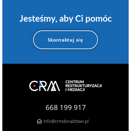
Jesteśmy, aby Ci pomóc
Skontaktuj się
668 199 917
info@crmdoradztwo.pl