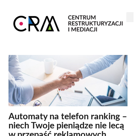
Automaty na telefon ranking –
niech Twoje pieniądze nie lecą
w przepaść reklamowych