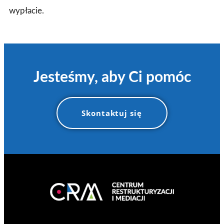
wypłacie.
Jesteśmy, aby Ci pomóc
Skontaktuj się