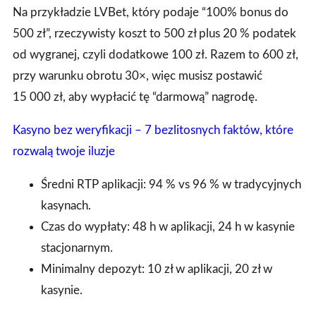
Na przykładzie LVBet, który podaje “100% bonus do
500 zł”, rzeczywisty koszt to 500 zł plus 20 % podatek
od wygranej, czyli dodatkowe 100 zł. Razem to 600 zł,
przy warunku obrotu 30×, więc musisz postawić
15 000 zł, aby wypłacić tę “darmową” nagrodę.
Kasyno bez weryfikacji – 7 bezlitosnych faktów, które
rozwalą twoje iluzje
Średni RTP aplikacji: 94 % vs 96 % w tradycyjnych
kasynach.
Czas do wypłaty: 48 h w aplikacji, 24 h w kasynie
stacjonarnym.
Minimalny depozyt: 10 zł w aplikacji, 20 zł w
kasynie.