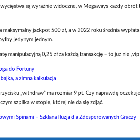
zwycięstwa są wyraźnie widoczne, w Megaways każdy obrót to 
maksymalny jackpot 500 zł, a w 2022 roku średnia wypłata 
y byłby jedynym jednym.
 manipulacyjną 0,25 zł za każdą transakcję – to już nie „vip”,
roga do Fortuny
bajka, a zimna kalkulacja
rzycisku „withdraw” ma rozmiar 9 pt. Czy naprawdę oczekujes
zym szpilka w stopie, której nie da się zdjąć.
wymi Spinami – Szklana Iluzja dla Zdesperowanych Graczy