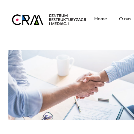
Home
O nas