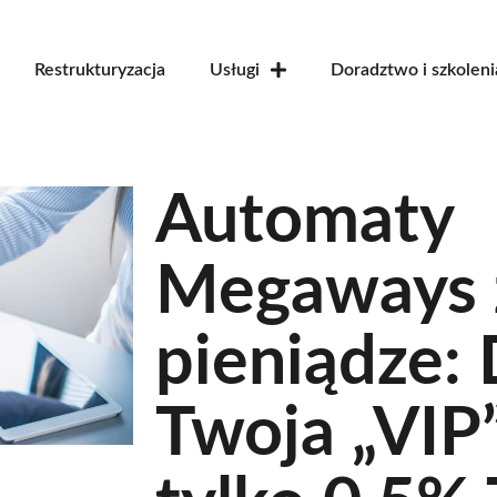
Restrukturyzacja
Usługi
Doradztwo i szkoleni
Automaty
Megaways 
pieniądze:
Twoja „VIP”