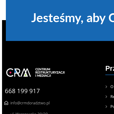
Jesteśmy, aby 
Pr
O
668 199 917
R
info@crmdoradztwo.pl
P
ul. Warszawska 30/20