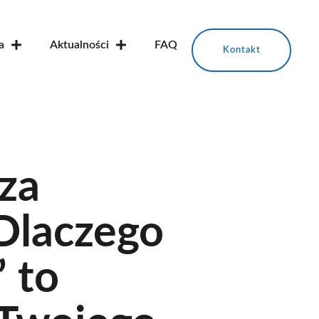
a
Aktualności
FAQ
Kontakt
za
 Dlaczego
 to