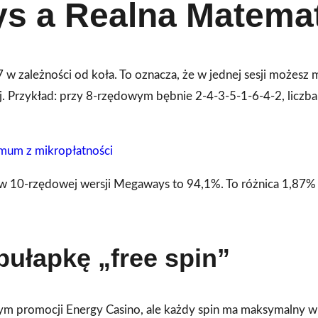
ys a Realna Matema
 w zależności od koła. To oznacza, że w jednej sesji możesz 
zykład: przy 8‑rzędowym bębnie 2‑4‑3‑5‑1‑6‑4‑2, liczba lin
imum z mikropłatności
w 10‑rzędowej wersji Megaways to 94,1%. To różnica 1,87% –
pułapkę „free spin”
 promocji Energy Casino, ale każdy spin ma maksymalny wk