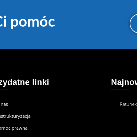
Ci pomóc
zydatne linki
Najno
 nas
Ratunek
estrukturyzacja
omoc prawna