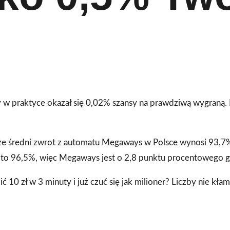
w praktyce okazał się 0,02% szansy na prawdziwą wygraną. I 
e średni zwrot z automatu Megaways w Polsce wynosi 93,7%,
k to 96,5%, więc Megaways jest o 2,8 punktu procentowego g
 10 zł w 3 minuty i już czuć się jak milioner? Liczby nie kłam