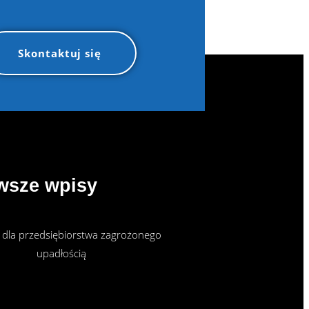
Skontaktuj się
wsze wpisy
 dla przedsiębiorstwa zagrożonego
upadłością