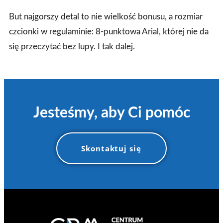
But najgorszy detal to nie wielkość bonusu, a rozmiar
czcionki w regulaminie: 8‑punktowa Arial, której nie da
się przeczytać bez lupy. I tak dalej.
Jesteśmy, aby Ci pomóc
Skontaktuj się