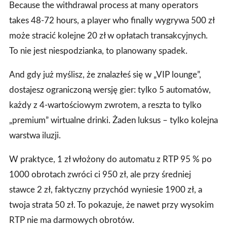
Because the withdrawal process at many operators
takes 48‑72 hours, a player who finally wygrywa 500 zł
może stracić kolejne 20 zł w opłatach transakcyjnych.
To nie jest niespodzianka, to planowany spadek.
And gdy już myślisz, że znalazłeś się w „VIP lounge”,
dostajesz ograniczoną wersję gier: tylko 5 automatów,
każdy z 4‑wartościowym zwrotem, a reszta to tylko
„premium” wirtualne drinki. Żaden luksus – tylko kolejna
warstwa iluzji.
W praktyce, 1 zł włożony do automatu z RTP 95 % po
1000 obrotach zwróci ci 950 zł, ale przy średniej
stawce 2 zł, faktyczny przychód wyniesie 1900 zł, a
twoja strata 50 zł. To pokazuje, że nawet przy wysokim
RTP nie ma darmowych obrotów.