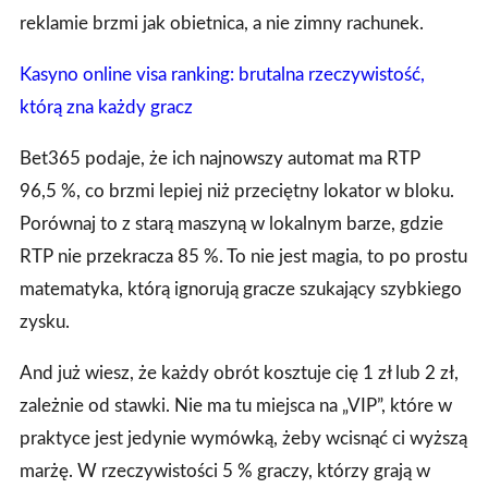
reklamie brzmi jak obietnica, a nie zimny rachunek.
Kasyno online visa ranking: brutalna rzeczywistość,
którą zna każdy gracz
Bet365 podaje, że ich najnowszy automat ma RTP
96,5 %, co brzmi lepiej niż przeciętny lokator w bloku.
Porównaj to z starą maszyną w lokalnym barze, gdzie
RTP nie przekracza 85 %. To nie jest magia, to po prostu
matematyka, którą ignorują gracze szukający szybkiego
zysku.
And już wiesz, że każdy obrót kosztuje cię 1 zł lub 2 zł,
zależnie od stawki. Nie ma tu miejsca na „VIP”, które w
praktyce jest jedynie wymówką, żeby wcisnąć ci wyższą
marżę. W rzeczywistości 5 % graczy, którzy grają w