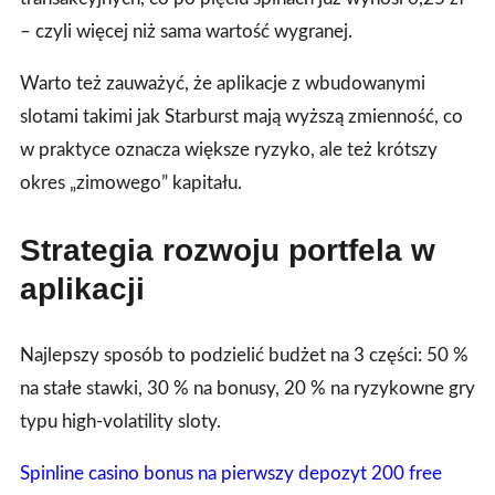
– czyli więcej niż sama wartość wygranej.
Warto też zauważyć, że aplikacje z wbudowanymi
slotami takimi jak Starburst mają wyższą zmienność, co
w praktyce oznacza większe ryzyko, ale też krótszy
okres „zimowego” kapitału.
Strategia rozwoju portfela w
aplikacji
Najlepszy sposób to podzielić budżet na 3 części: 50 %
na stałe stawki, 30 % na bonusy, 20 % na ryzykowne gry
typu high‑volatility sloty.
Spinline casino bonus na pierwszy depozyt 200 free