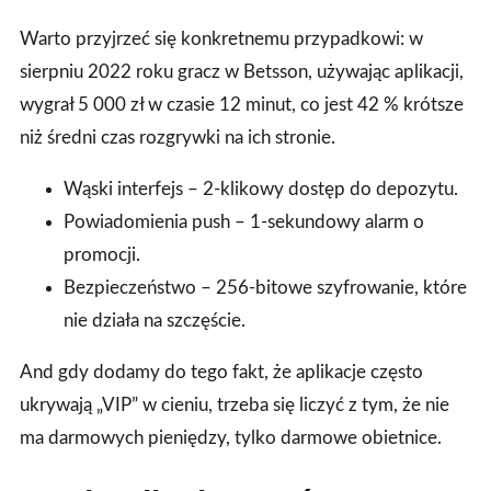
Warto przyjrzeć się konkretnemu przypadkowi: w
sierpniu 2022 roku gracz w Betsson, używając aplikacji,
wygrał 5 000 zł w czasie 12 minut, co jest 42 % krótsze
niż średni czas rozgrywki na ich stronie.
Wąski interfejs – 2‑klikowy dostęp do depozytu.
Powiadomienia push – 1‑sekundowy alarm o
promocji.
Bezpieczeństwo – 256‑bitowe szyfrowanie, które
nie działa na szczęście.
And gdy dodamy do tego fakt, że aplikacje często
ukrywają „VIP” w cieniu, trzeba się liczyć z tym, że nie
ma darmowych pieniędzy, tylko darmowe obietnice.