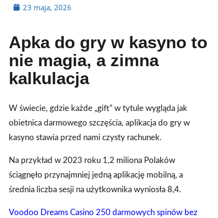
23 maja, 2026
Apka do gry w kasyno to
nie magia, a zimna
kalkulacja
W świecie, gdzie każde „gift” w tytule wygląda jak
obietnica darmowego szczęścia, aplikacja do gry w
kasyno stawia przed nami czysty rachunek.
Na przykład w 2023 roku 1,2 miliona Polaków
ściągnęło przynajmniej jedną aplikację mobilną, a
średnia liczba sesji na użytkownika wyniosła 8,4.
Voodoo Dreams Casino 250 darmowych spinów bez