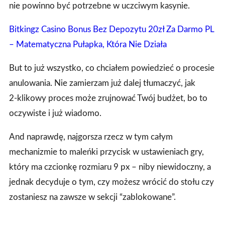
nie powinno być potrzebne w uczciwym kasynie.
Bitkingz Casino Bonus Bez Depozytu 20zł Za Darmo PL
– Matematyczna Pułapka, Która Nie Działa
But to już wszystko, co chciałem powiedzieć o procesie
anulowania. Nie zamierzam już dalej tłumaczyć, jak
2‑klikowy proces może zrujnować Twój budżet, bo to
oczywiste i już wiadomo.
And naprawdę, najgorsza rzecz w tym całym
mechanizmie to maleńki przycisk w ustawieniach gry,
który ma czcionkę rozmiaru 9 px – niby niewidoczny, a
jednak decyduje o tym, czy możesz wrócić do stołu czy
zostaniesz na zawsze w sekcji “zablokowane”.