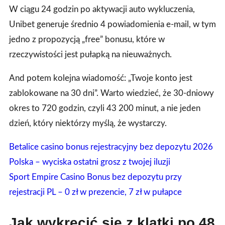
W ciągu 24 godzin po aktywacji auto wykluczenia,
Unibet generuje średnio 4 powiadomienia e‑mail, w tym
jedno z propozycją „free” bonusu, które w
rzeczywistości jest pułapką na nieuważnych.
And potem kolejna wiadomość: „Twoje konto jest
zablokowane na 30 dni”. Warto wiedzieć, że 30‑dniowy
okres to 720 godzin, czyli 43 200 minut, a nie jeden
dzień, który niektórzy myślą, że wystarczy.
Betalice casino bonus rejestracyjny bez depozytu 2026
Polska – wyciska ostatni grosz z twojej iluzji
Sport Empire Casino Bonus bez depozytu przy
rejestracji PL – 0 zł w prezencie, 7 zł w pułapce
Jak wykręcić się z klatki po 48