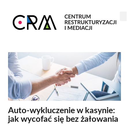
Auto‑wykluczenie w kasynie:
jak wycofać się bez żałowania