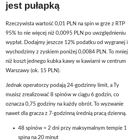
jest pułapką
Rzeczywista wartość 0,01 PLN na spin w grze z RTP
95% to nie więcej niż 0,0095 PLN po uwzględnieniu
wypłat. Dodajmy jeszcze 12% podatku od wygranej i
wychodzimy z zyskiem poniżej 0,0084 PLN. To mniej
niż koszt jednego kubka kawy w kawiarni w centrum
Warszawy (ok. 15 PLN).
Jednak operatorzy podają 24‑godzinny limit, a Ty
musisz zrealizować 8 spinów w ciągu 6 godzin, co
oznacza 0,75 godziny na każdy obrót. To wyzwanie
nawet dla gracza z 7‑godzinną średnią pracą dzienną.
48 spinów = 2 dni przy maksymalnym tempie 1
spina na 20 minut