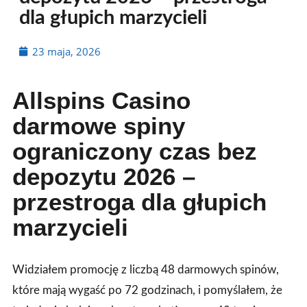
dla głupich marzycieli
23 maja, 2026
Allspins Casino
darmowe spiny
ograniczony czas bez
depozytu 2026 –
przestroga dla głupich
marzycieli
Widziałem promocję z liczbą 48 darmowych spinów,
które mają wygaść po 72 godzinach, i pomyślałem, że