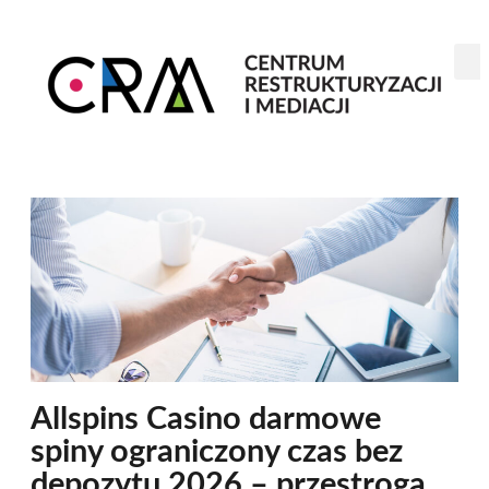
Allspins Casino darmowe
spiny ograniczony czas bez
depozytu 2026 – przestroga