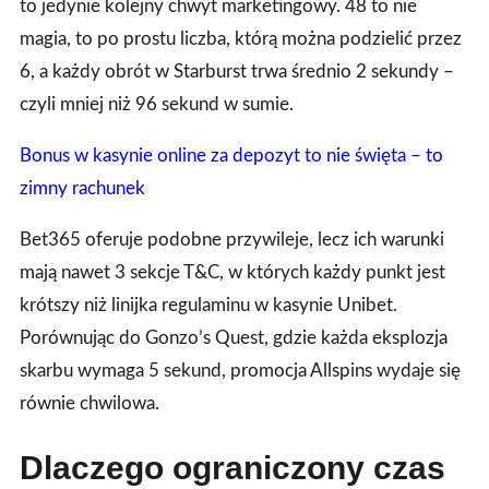
to jedynie kolejny chwyt marketingowy. 48 to nie
magia, to po prostu liczba, którą można podzielić przez
6, a każdy obrót w Starburst trwa średnio 2 sekundy –
czyli mniej niż 96 sekund w sumie.
Bonus w kasynie online za depozyt to nie święta – to
zimny rachunek
Bet365 oferuje podobne przywileje, lecz ich warunki
mają nawet 3 sekcje T&C, w których każdy punkt jest
krótszy niż linijka regulaminu w kasynie Unibet.
Porównując do Gonzo’s Quest, gdzie każda eksplozja
skarbu wymaga 5 sekund, promocja Allspins wydaje się
równie chwilowa.
Dlaczego ograniczony czas