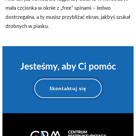
mała czcionka w oknie z „free” spinami – ledwo
dostrzegalna, a ty musisz przybliżać ekran, jakbyś szukał
drobnych w piasku.
Jesteśmy, aby Ci pomóc
Skontaktuj się