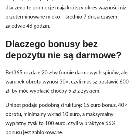
dlaczego te promocje mają krótszy okres ważności niż
przeterminowane mleko – średnio 7 dni, a czasem
zaledwie 48 godzin.
Dlaczego bonusy bez
depozytu nie są darmowe?
Bet365 rozdaje 20 zł w formie darmowych spinów, ale
warunek obrotu wynosi 30×, czyli musisz postawić 600
zł, by móc wypłacić choćby 5 zł z zyskiem.
Unibet podaje podobną strukturę: 15 euro bonus, 40×
obrotu, minimalny wkład 10 euro, a maksymalny
wypłatny zysk to 100 euro, czyli w praktyce 66%
bonusu jest zablokowane.