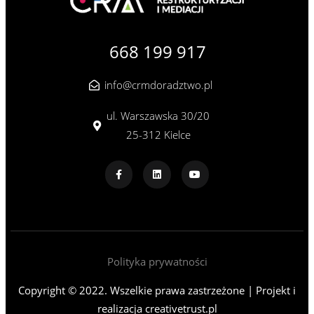
668 199 917
info@crmdoradztwo.pl
ul. Warszawska 30/20
25-312 Kielce
Polityka prywatności
Copyright © 2022. Wszelkie prawa zastrzeżone | Projekt i
realizacja
creativetrust.pl