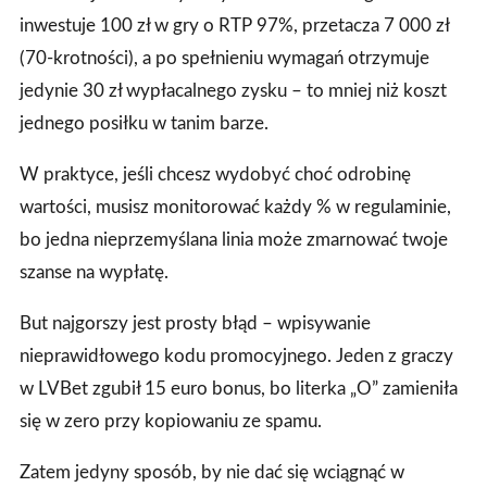
inwestuje 100 zł w gry o RTP 97%, przetacza 7 000 zł
(70‑krotności), a po spełnieniu wymagań otrzymuje
jedynie 30 zł wypłacalnego zysku – to mniej niż koszt
jednego posiłku w tanim barze.
W praktyce, jeśli chcesz wydobyć choć odrobinę
wartości, musisz monitorować każdy % w regulaminie,
bo jedna nieprzemyślana linia może zmarnować twoje
szanse na wypłatę.
But najgorszy jest prosty błąd – wpisywanie
nieprawidłowego kodu promocyjnego. Jeden z graczy
w LVBet zgubił 15 euro bonus, bo literka „O” zamieniła
się w zero przy kopiowaniu ze spamu.
Zatem jedyny sposób, by nie dać się wciągnąć w