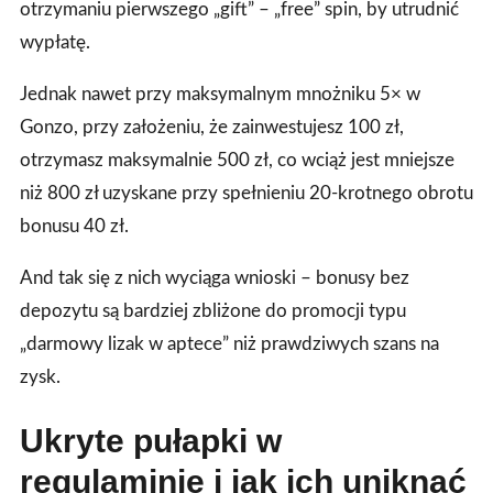
otrzymaniu pierwszego „gift” – „free” spin, by utrudnić
wypłatę.
Jednak nawet przy maksymalnym mnożniku 5× w
Gonzo, przy założeniu, że zainwestujesz 100 zł,
otrzymasz maksymalnie 500 zł, co wciąż jest mniejsze
niż 800 zł uzyskane przy spełnieniu 20‑krotnego obrotu
bonusu 40 zł.
And tak się z nich wyciąga wnioski – bonusy bez
depozytu są bardziej zbliżone do promocji typu
„darmowy lizak w aptece” niż prawdziwych szans na
zysk.
Ukryte pułapki w
regulaminie i jak ich uniknąć