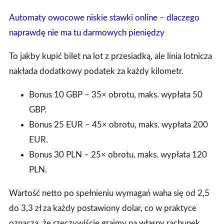
Automaty owocowe niskie stawki online – dlaczego
naprawdę nie ma tu darmowych pieniędzy
To jakby kupić bilet na lot z przesiadką, ale linia lotnicza
nakłada dodatkowy podatek za każdy kilometr.
Bonus 10 GBP – 35× obrotu, maks. wypłata 50
GBP.
Bonus 25 EUR – 45× obrotu, maks. wypłata 200
EUR.
Bonus 30 PLN – 25× obrotu, maks. wypłata 120
PLN.
Wartość netto po spełnieniu wymagań waha się od 2,5
do 3,3 zł za każdy postawiony dolar, co w praktyce
oznacza, że rzeczywiście grajmy na własny rachunek.