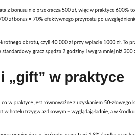
 z bonusu nie przekracza 500 zł, więc w praktyce 600% to je
e 700 zł bonus = 70% efektywnego przyrostu po uwzględnien
rotnego obrotu, czyli 40 000 zł przy wpłacie 1000 zł. To pra
e standardowy gracz spędza 2 godziny i wygra mniej niż 300 z
i „gift” w praktyce
i, co w praktyce jest równoważne z uzyskaniem 50‑złowego 
wrot w hotelu trzygwiazdkowym – wyglądają ładnie, a w środk
nus: przyjmuje się, że średni gracz traci 1,8% środka przy k