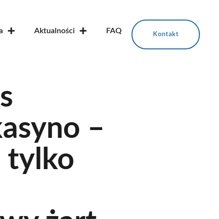
a
Aktualności
FAQ
Kontakt
s
kasyno –
 tylko