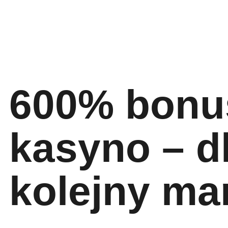
600% bonu
kasyno – d
kolejny ma