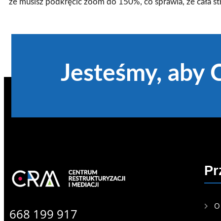
że musisz podkręcić zoom do 150%, co sprawia, że cała str
Jesteśmy, aby 
Pr
O
668 199 917