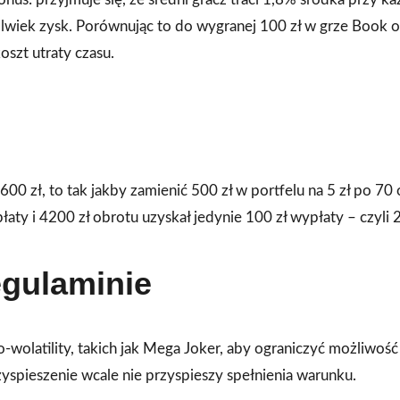
olwiek zysk. Porównując to do wygranej 100 zł w grze Book 
oszt utraty czasu.
00 zł, to tak jakby zamienić 500 zł w portfelu na 5 zł po 70
wpłaty i 4200 zł obrotu uzyskał jedynie 100 zł wypłaty – czyl
egulaminie
‑wolatility, takich jak Mega Joker, aby ograniczyć możliwo
spieszenie wcale nie przyspieszy spełnienia warunku.