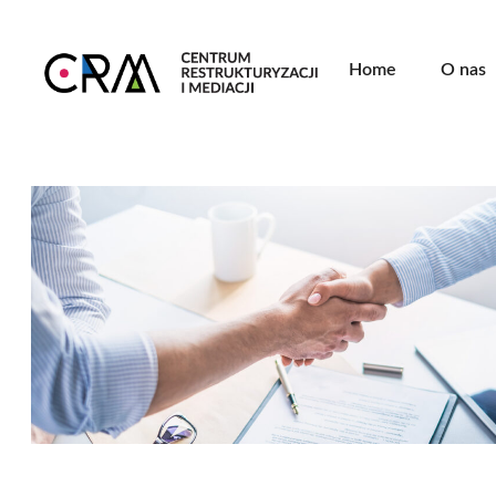
Home
O nas