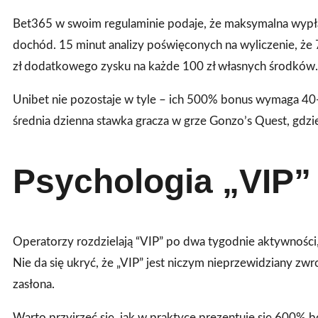
Bet365 w swoim regulaminie podaje, że maksymalna wypłata
dochód. 15 minut analizy poświęconych na wyliczenie, ż
zł dodatkowego zysku na każde 100 zł własnych środków.
Unibet nie pozostaje w tyle – ich 500% bonus wymaga 40‑k
średnia dzienna stawka gracza w grze Gonzo’s Quest, gdzi
Psychologia „VIP” 
Operatorzy rozdzielają “VIP” po dwa tygodnie aktywnośc
Nie da się ukryć, że „VIP” jest niczym nieprzewidziany z
zasłona.
Warto przyjrzeć się, jak w praktyce prezentuje się 600% bo