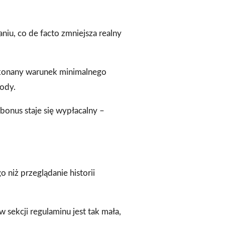
u, co de facto zmniejsza realny
wykonany warunek minimalnego
wody.
bonus staje się wypłacalny –
 niż przeglądanie historii
 sekcji regulaminu jest tak mała,