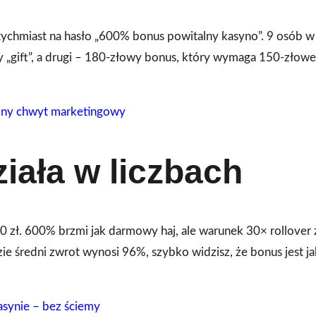
ychmiast na hasło „600% bonus powitalny kasyno”. 9 osób w 
owy „gift”, a drugi – 180‑złowy bonus, który wymaga 150‑zło
ejny chwyt marketingowy
iała w liczbach
00 zł. 600% brzmi jak darmowy haj, ale warunek 30× rollover
zie średni zwrot wynosi 96%, szybko widzisz, że bonus jest ja
asynie – bez ściemy