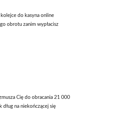
kolejce do kasyna online
wego obrotu zanim wypłacisz
 zmusza Cię do obracania 21 000
k dług na niekończącej się