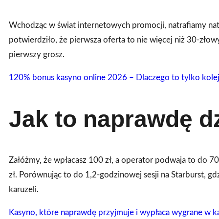
Wchodząc w świat internetowych promocji, natrafiamy nat
potwierdziło, że pierwsza oferta to nie więcej niż 30‑zł
pierwszy grosz.
120% bonus kasyno online 2026 – Dlaczego to tylko kol
Jak to naprawdę dz
Załóżmy, że wpłacasz 100 zł, a operator podwaja to do 7
zł. Porównując to do 1,2‑godzinowej sesji na Starburst, gd
karuzeli.
Kasyno, które naprawdę przyjmuje i wypłaca wygrane w k