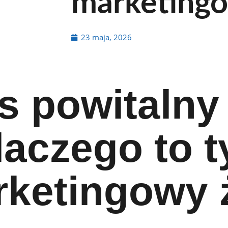
marketingo
23 maja, 2026
s powitalny
laczego to t
rketingowy 