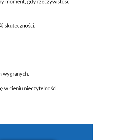
yny moment, gdy rzeczywistość
8% skuteczności.
ch wygranych.
ę w cieniu nieczytelności.