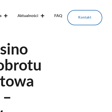
a
Aktualności
FAQ
Kontakt
sino
obrotu
stowa
 –