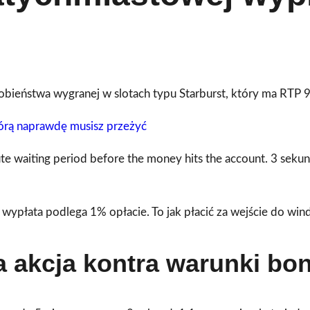
ieństwa wygranej w slotach typu Starburst, który ma RTP 96,
tórą naprawdę musisz przeżyć
te waiting period before the money hits the account. 3 seku
 wypłata podlega 1% opłacie. To jak płacić za wejście do wi
a akcja kontra warunki bo