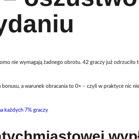
ydaniu
omo nie wymagają żadnego obrotu. 42 graczy już odrzuciło tę
onusu, a warunek obracania to 0× – czyli w praktyce nic nie
na każdych 7% graczy
tychmiastowej wypł