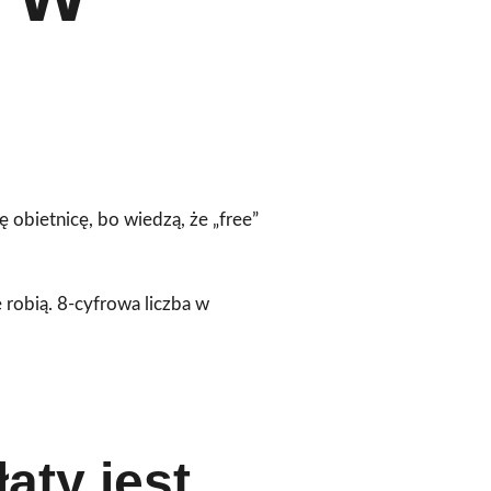
 obietnicę, bo wiedzą, że „free”
 robią. 8‑cyfrowa liczba w
aty jest