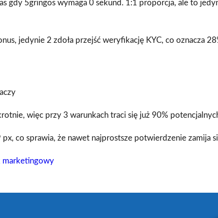
s gdy 5gringos wymaga 0 sekund. 1:1 proporcja, ale to jed
onus, jedynie 2 zdoła przejść weryfikację KYC, co oznacza 2
raczy
rotnie, więc przy 3 warunkach traci się już 90% potencjalny
 9 px, co sprawia, że nawet najprostsze potwierdzenie zamija si
ik marketingowy