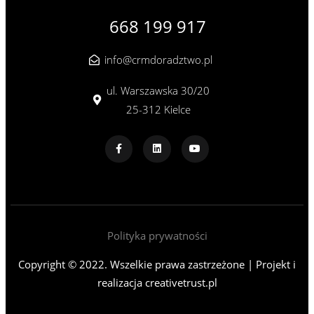
668 199 917
info@crmdoradztwo.pl
ul. Warszawska 30/20
25-312 Kielce
Polityka prywatności
Copyright © 2022. Wszelkie prawa zastrzeżone | Projekt i
realizacja
creativetrust.pl