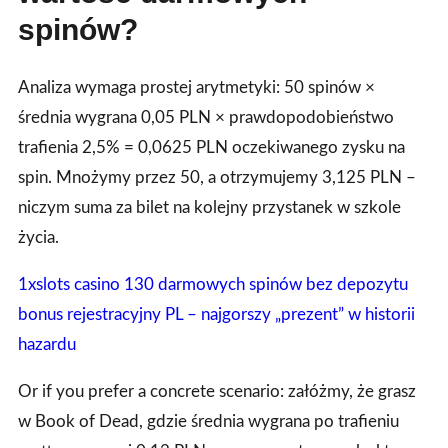
spinów?
Analiza wymaga prostej arytmetyki: 50 spinów ×
średnia wygrana 0,05 PLN × prawdopodobieństwo
trafienia 2,5% = 0,0625 PLN oczekiwanego zysku na
spin. Mnożymy przez 50, a otrzymujemy 3,125 PLN –
niczym suma za bilet na kolejny przystanek w szkole
życia.
1xslots casino 130 darmowych spinów bez depozytu
bonus rejestracyjny PL – najgorszy „prezent” w historii
hazardu
Or if you prefer a concrete scenario: załóżmy, że grasz
w Book of Dead, gdzie średnia wygrana po trafieniu