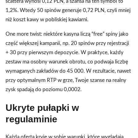
scattera wynosi 0,12 PLN, a szansa na ten symbol to
1,2%. Wtedy 50 spinów generuje 0,72 PLN, czyli mniej
niż koszt kawy w pobliskiej kawiarni.
One more twist: niektóre kasyna liczą “free” spiny jako
część większej kampanii, np. 20 spinów przy rejestracji
+ 30 przy pierwszym depozycie. W praktyce, każdy
zestaw ma osobny warunek obrotu, co podwaja liczbę
wymaganych zakładów do 45 000. W rezultacie, nawet
przy optymalnym RTP w grze, Twoje szanse na realny
zysk spadają do poziomu 0,0002.
Ukryte pułapki w
regulaminie
Każda oferta kryje w sobie warunki, które wyglądają