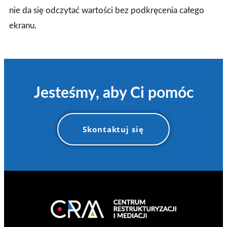
nie da się odczytać wartości bez podkręcenia całego
ekranu.
Jesteśmy, aby Ci pomóc
Skontaktuj się