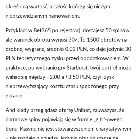
określoną wartość, a całość kończy się niczym
nieprzewidzianym hamowaniem.
Przykład: w Bet365 po rejestracji dostajesz 50 spinów,
ale warunek obrotu wynosi 30×. To 1500 obrotów na
drobnej wygranej średnio 0,02 PLN, co daje jedynie 30
PLN teoretycznego zysku przed opodatkowaniem. W
praktyce, po wybraniu gry Starburst, twój portfel może
wahać się między –2,00 a +3,50 PLN, czyli zysk
nieprzewyższający kosztu czasu spędzonego przy
ekranie.
And kiedy przeglądasz ofertę Unibet, zauważysz, że
darmowe spiny pojawiają się w formie „gift”‑owego
bonu. Kasyno nie jest stowarzyszeniem charytatywnym
– nie rozdaje pieniędzy, jedynie oferuje szansę na