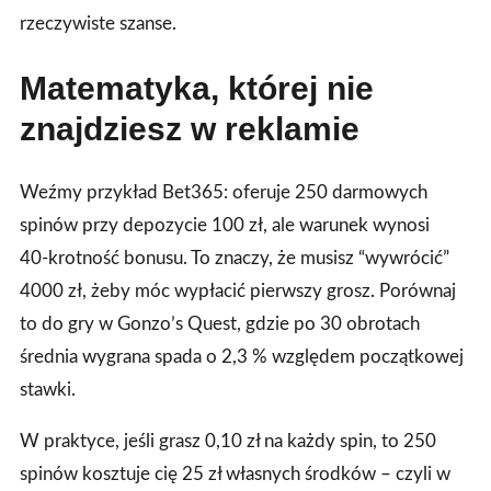
rzeczywiste szanse.
Matematyka, której nie
znajdziesz w reklamie
Weźmy przykład Bet365: oferuje 250 darmowych
spinów przy depozycie 100 zł, ale warunek wynosi
40‑krotność bonusu. To znaczy, że musisz “wywrócić”
4000 zł, żeby móc wypłacić pierwszy grosz. Porównaj
to do gry w Gonzo’s Quest, gdzie po 30 obrotach
średnia wygrana spada o 2,3 % względem początkowej
stawki.
W praktyce, jeśli grasz 0,10 zł na każdy spin, to 250
spinów kosztuje cię 25 zł własnych środków – czyli w