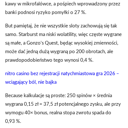
kawy w mikrofalówce, a pośpiech wprowadzony przez
banki podnosi ryzyko pomyłki o 27 %.
But pamiętaj, że nie wszystkie sloty zachowują się tak
samo. Starburst ma niski wolatility, więc częste wygrane
są małe, a Gonzo’s Quest, będąc wysokiej zmienności,
może dać jedną dużą wygraną po 200 obrotach, ale
prawdopodobieństwo tego wynosi 0,4 %.
nitro casino bez rejestracji natychmiastowa gra 2026 –
wciągający ból, nie bajka
Because kalkulacje są proste: 250 spinów × średnia
wygrana 0,15 zł = 37,5 zł potencjalnego zysku, ale przy
wymogu 40× bonus, realna stopa zwrotu spada do
0,93 %.