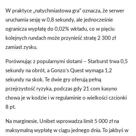
W praktyce „natychmiastowa gra” oznacza, że serwer
uruchamia sesję w 0,8 sekundy, ale jednocześnie
ogranicza wypłatę do 0,02% wkładu, co w pięciu
kolejnych rundach może przynieść stratę 2 300 zł
zamiast zysku.
Porównując z popularnymi slotami – Starburst trwa 0,5
sekundy na obrót, a Gonzo’s Quest wymaga 1,2
sekundy na skok. Te dwie gry oferują pełną
przejrzystość ryzyka, podczas gdy 21 com kasyno
chowa je w kodzie i w regulaminie o wielkości czcionki
8 pt.
Na marginesie, Unibet wprowadza limit 5 000 zł na
maksymalną wypłatę w ciągu jednego dnia. To jakbyś w