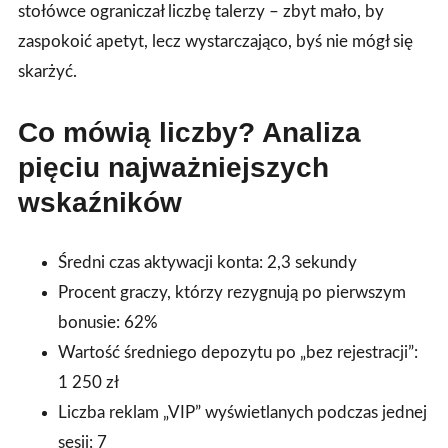
stołówce ograniczał liczbę talerzy – zbyt mało, by
zaspokoić apetyt, lecz wystarczająco, byś nie mógł się
skarżyć.
Co mówią liczby? Analiza
pięciu najważniejszych
wskaźników
Średni czas aktywacji konta: 2,3 sekundy
Procent graczy, którzy rezygnują po pierwszym
bonusie: 62%
Wartość średniego depozytu po „bez rejestracji”:
1 250 zł
Liczba reklam „VIP” wyświetlanych podczas jednej
sesji: 7