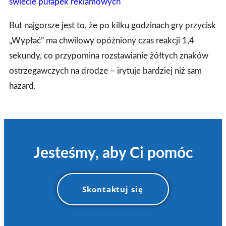
świecie pułapek reklamowych
But najgorsze jest to, że po kilku godzinach gry przycisk
„Wypłać” ma chwilowy opóźniony czas reakcji 1,4
sekundy, co przypomina rozstawianie żółtych znaków
ostrzegawczych na drodze – irytuje bardziej niż sam
hazard.
Jesteśmy, aby Ci pomóc
Skontaktuj się