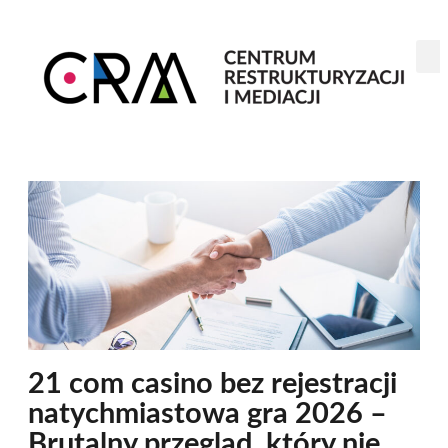
21 com casino bez rejestracji
natychmiastowa gra 2026 –
Brutalny przegląd, który nie