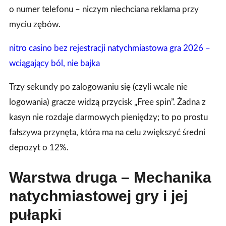
o numer telefonu – niczym niechciana reklama przy
myciu zębów.
nitro casino bez rejestracji natychmiastowa gra 2026 –
wciągający ból, nie bajka
Trzy sekundy po zalogowaniu się (czyli wcale nie
logowania) gracze widzą przycisk „Free spin”. Żadna z
kasyn nie rozdaje darmowych pieniędzy; to po prostu
fałszywa przynęta, która ma na celu zwiększyć średni
depozyt o 12%.
Warstwa druga – Mechanika
natychmiastowej gry i jej
pułapki