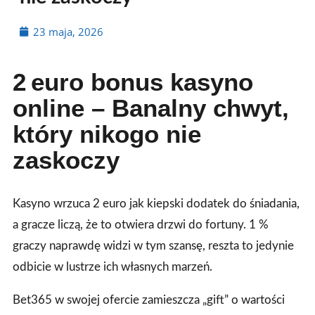
23 maja, 2026
2 euro bonus kasyno
online – Banalny chwyt,
który nikogo nie
zaskoczy
Kasyno wrzuca 2 euro jak kiepski dodatek do śniadania,
a gracze liczą, że to otwiera drzwi do fortuny. 1 %
graczy naprawdę widzi w tym szansę, reszta to jedynie
odbicie w lustrze ich własnych marzeń.
Bet365 w swojej ofercie zamieszcza „gift” o wartości