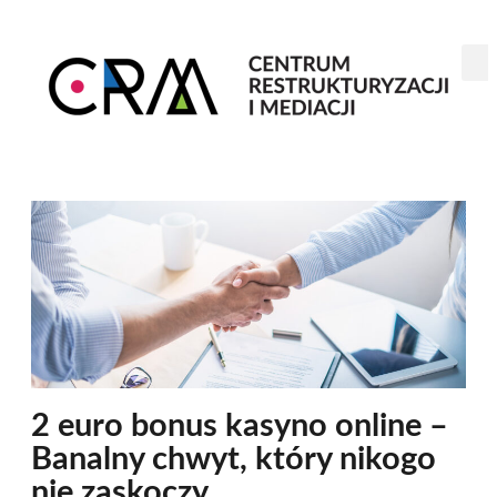
2 euro bonus kasyno online –
Banalny chwyt, który nikogo
nie zaskoczy