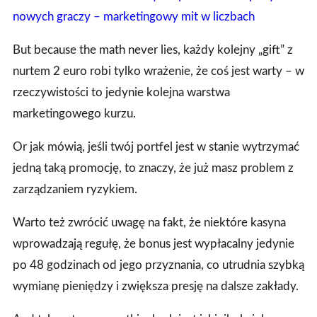
nowych graczy – marketingowy mit w liczbach
But because the math never lies, każdy kolejny „gift” z
nurtem 2 euro robi tylko wrażenie, że coś jest warty – w
rzeczywistości to jedynie kolejna warstwa
marketingowego kurzu.
Or jak mówią, jeśli twój portfel jest w stanie wytrzymać
jedną taką promocję, to znaczy, że już masz problem z
zarządzaniem ryzykiem.
Warto też zwrócić uwagę na fakt, że niektóre kasyna
wprowadzają regułę, że bonus jest wypłacalny jedynie
po 48 godzinach od jego przyznania, co utrudnia szybką
wymianę pieniędzy i zwiększa presję na dalsze zakłady.