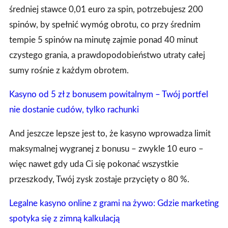
średniej stawce 0,01 euro za spin, potrzebujesz 200
spinów, by spełnić wymóg obrotu, co przy średnim
tempie 5 spinów na minutę zajmie ponad 40 minut
czystego grania, a prawdopodobieństwo utraty całej
sumy rośnie z każdym obrotem.
Kasyno od 5 zł z bonusem powitalnym – Twój portfel
nie dostanie cudów, tylko rachunki
And jeszcze lepsze jest to, że kasyno wprowadza limit
maksymalnej wygranej z bonusu – zwykle 10 euro –
więc nawet gdy uda Ci się pokonać wszystkie
przeszkody, Twój zysk zostaje przycięty o 80 %.
Legalne kasyno online z grami na żywo: Gdzie marketing
spotyka się z zimną kalkulacją