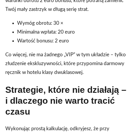
warunki obrotu 2 euro bonusu, które potrafią zamienić
Twój mały zastrzyk w długą serię strat.
Wymóg obrotu: 30 ×
Minimalna wpłata: 20 euro
Wartość bonusu: 2 euro
Co więcej, nie ma żadnego „VIP” w tym układzie – tylko
złudzenie ekskluzywności, które przypomina darmowy
ręcznik w hotelu klasy dwuklasowej.
Strategie, które nie działają –
i dlaczego nie warto tracić
czasu
Wykonując prostą kalkulację, odkryjesz, że przy