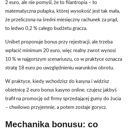
2 euro, ale nie pomyśl, że to filantropia – to
matematyczna pułapka, której wysokość jest tak mała,
że przeliczona na średni miesięczny rachunek za prąd,
to ledwo 0,2 % całego budżetu gracza.
Unibet proponuje bonus przy rejestracji, ale trzeba
wpłacić minimum 20 euro, więc realny zwrot wynosi
10 % w najgorszym scenariuszu, co w praktyce oznacza
stratę 18 euro po uwzględnieniu warunków obrotu.
W praktyce, kiedy wchodzisz do kasyna i widzisz
obietnicę 2 euro bonus kasyno online, czujesz jakbyś
trafił na promocję od firmy sprzedającej gumy do żucia
– chwilowo przyjemnie, a potem zostaje gorycz.
Mechanika bonusu: co