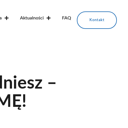
a
Aktualności
FAQ
Kontakt
niesz –
MĘ!