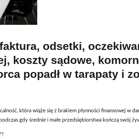
faktura, odsetki, oczekiwa
ej, koszty sądowe, komorni
orca popadł w tarapaty i z
lność, która wiąże się z brakiem płynności finansowej w d
 podczas gdy średnie i małe przedsiębiorstwa kończą swój ży
??