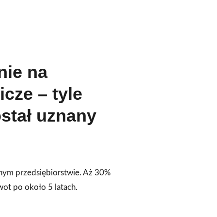
nie na
cze – tyle
ostał uznany
anym przedsiębiorstwie. Aż 30%
wot po około 5 latach.