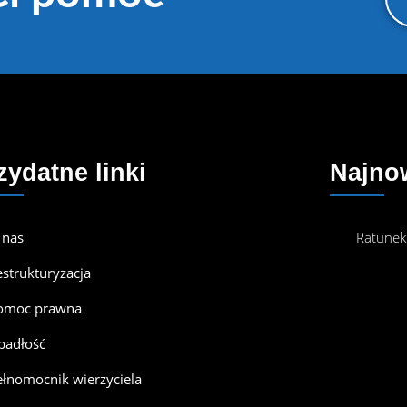
zydatne linki
Najno
 nas
Ratunek
estrukturyzacja
omoc prawna
padłość
ełnomocnik wierzyciela