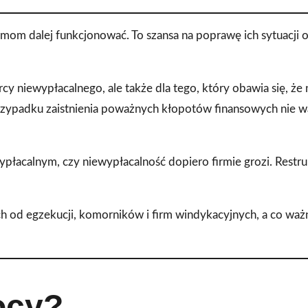
rmom dalej funkcjonować. To szansa na poprawę ich sytuacji 
orcy niewypłacalnego, ale także dla tego, który obawia się, ż
przypadku zaistnienia poważnych kłopotów finansowych nie w
ypłacalnym, czy niewypłacalność dopiero firmie grozi. Restru
ch od egzekucji, komorników i firm windykacyjnych, a co ważn
ocy?