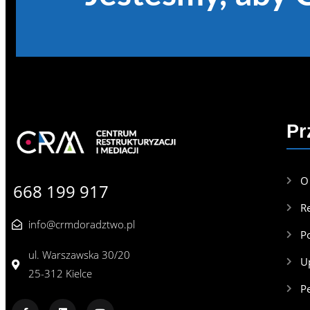
Pr
O
668 199 917
R
info@crmdoradztwo.pl
P
ul. Warszawska 30/20
U
25-312 Kielce
P