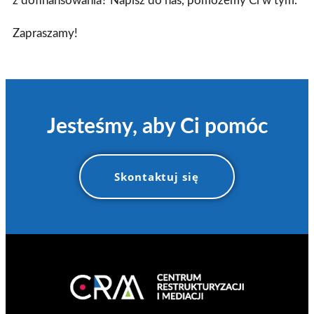
z dofinansowania? Napisz do nas, pomożemy Ci w tym.
Zapraszamy!
Jesteśmy, aby Ci pomóc
Skontaktuj się