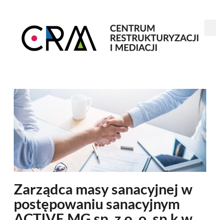
Zarządca masy sanacyjnej w
postępowaniu sanacyjnym
ACTIVE MG sp. z o. o. sp.k.w