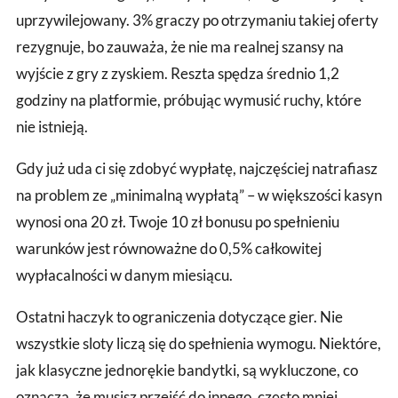
uprzywilejowany. 3% graczy po otrzymaniu takiej oferty
rezygnuje, bo zauważa, że nie ma realnej szansy na
wyjście z gry z zyskiem. Reszta spędza średnio 1,2
godziny na platformie, próbując wymusić ruchy, które
nie istnieją.
Gdy już uda ci się zdobyć wypłatę, najczęściej natrafiasz
na problem ze „minimalną wypłatą” – w większości kasyn
wynosi ona 20 zł. Twoje 10 zł bonusu po spełnieniu
warunków jest równoważne do 0,5% całkowitej
wypłacalności w danym miesiącu.
Ostatni haczyk to ograniczenia dotyczące gier. Nie
wszystkie sloty liczą się do spełnienia wymogu. Niektóre,
jak klasyczne jednorękie bandytki, są wykluczone, co
oznacza, że musisz przejść do innego, często mniej