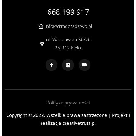
668 199 917
info@crmdoradztwo.pl
ul. Warszawska 30/20
25-312 Kielce
Polityka prywatności
Copyright © 2022. Wszelkie prawa zastrzeżone | Projekt i
realizacja
creativetrust.pl