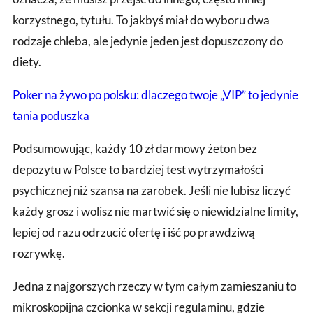
korzystnego, tytułu. To jakbyś miał do wyboru dwa
rodzaje chleba, ale jedynie jeden jest dopuszczony do
diety.
Poker na żywo po polsku: dlaczego twoje „VIP” to jedynie
tania poduszka
Podsumowując, każdy 10 zł darmowy żeton bez
depozytu w Polsce to bardziej test wytrzymałości
psychicznej niż szansa na zarobek. Jeśli nie lubisz liczyć
każdy grosz i wolisz nie martwić się o niewidzialne limity,
lepiej od razu odrzucić ofertę i iść po prawdziwą
rozrywkę.
Jedna z najgorszych rzeczy w tym całym zamieszaniu to
mikroskopijna czcionka w sekcji regulaminu, gdzie