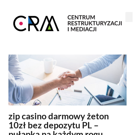
zip casino darmowy żeton
10zł bez depozytu PL –
pułapka na każdym rogu