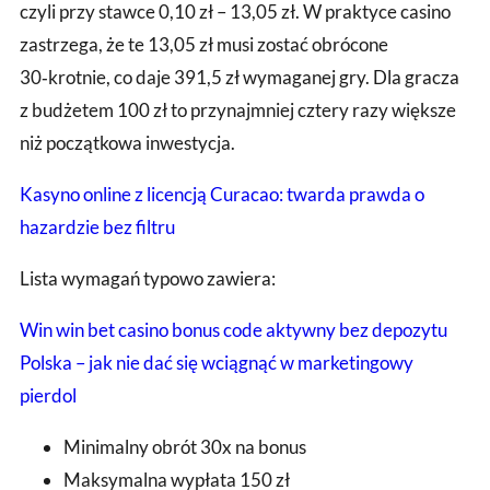
czyli przy stawce 0,10 zł – 13,05 zł. W praktyce casino
zastrzega, że te 13,05 zł musi zostać obrócone
30‑krotnie, co daje 391,5 zł wymaganej gry. Dla gracza
z budżetem 100 zł to przynajmniej cztery razy większe
niż początkowa inwestycja.
Kasyno online z licencją Curacao: twarda prawda o
hazardzie bez filtru
Lista wymagań typowo zawiera:
Win win bet casino bonus code aktywny bez depozytu
Polska – jak nie dać się wciągnąć w marketingowy
pierdol
Minimalny obrót 30x na bonus
Maksymalna wypłata 150 zł