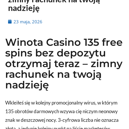
nadzieję
23 maja, 2026
Winota Casino 135 free
spins bez depozytu
otrzymaj teraz – zimny
rachunek na twoją
nadzieję
Wkleiłeś się w kolejny promocjonalny wirus, w którym
135 obrotów darmowych wzywa cię niczym neonowy
znak w deszczowej nocy. 3‑cyfrowa liczba nie oznacza
złota, a jedynie kolejny punkt na liście marketerów,