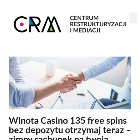
Winota Casino 135 free spins
bez depozytu otrzymaj teraz –
zimny rachunek na twoją