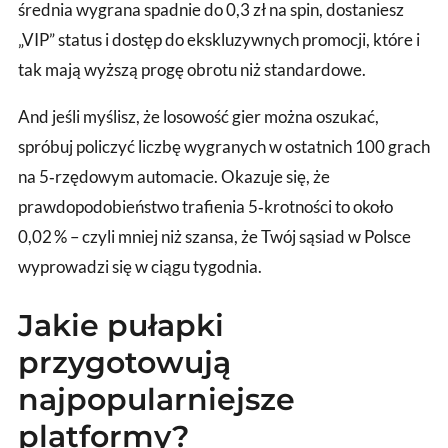
średnia wygrana spadnie do 0,3 zł na spin, dostaniesz
„VIP” status i dostęp do ekskluzywnych promocji, które i
tak mają wyższą progę obrotu niż standardowe.
And jeśli myślisz, że losowość gier można oszukać,
spróbuj policzyć liczbę wygranych w ostatnich 100 grach
na 5‑rzędowym automacie. Okazuje się, że
prawdopodobieństwo trafienia 5‑krotności to około
0,02 % – czyli mniej niż szansa, że Twój sąsiad w Polsce
wyprowadzi się w ciągu tygodnia.
Jakie pułapki
przygotowują
najpopularniejsze
platformy?