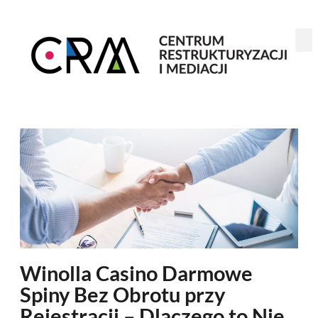
Winolla Casino Darmowe
Spiny Bez Obrotu przy
Rejestracji – Dlaczego to Nie