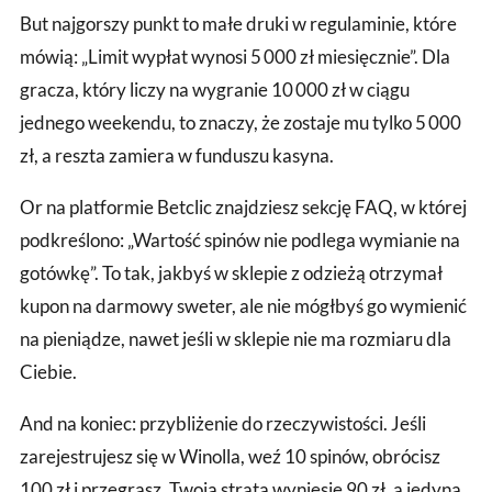
But najgorszy punkt to małe druki w regulaminie, które
mówią: „Limit wypłat wynosi 5 000 zł miesięcznie”. Dla
gracza, który liczy na wygranie 10 000 zł w ciągu
jednego weekendu, to znaczy, że zostaje mu tylko 5 000
zł, a reszta zamiera w funduszu kasyna.
Or na platformie Betclic znajdziesz sekcję FAQ, w której
podkreślono: „Wartość spinów nie podlega wymianie na
gotówkę”. To tak, jakbyś w sklepie z odzieżą otrzymał
kupon na darmowy sweter, ale nie mógłbyś go wymienić
na pieniądze, nawet jeśli w sklepie nie ma rozmiaru dla
Ciebie.
And na koniec: przybliżenie do rzeczywistości. Jeśli
zarejestrujesz się w Winolla, weź 10 spinów, obrócisz
100 zł i przegrasz, Twoja strata wyniesie 90 zł, a jedyną