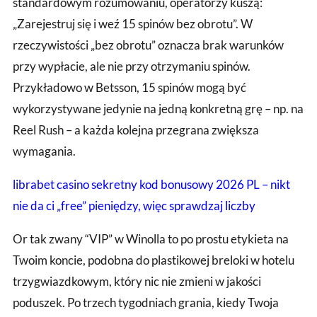
standardowym rozumowaniu, operatorzy kuszą:
„Zarejestruj się i weź 15 spinów bez obrotu”. W
rzeczywistości „bez obrotu” oznacza brak warunków
przy wypłacie, ale nie przy otrzymaniu spinów.
Przykładowo w Betsson, 15 spinów mogą być
wykorzystywane jedynie na jedną konkretną grę – np. na
Reel Rush – a każda kolejna przegrana zwiększa
wymagania.
librabet casino sekretny kod bonusowy 2026 PL – nikt
nie da ci „free” pieniędzy, więc sprawdzaj liczby
Or tak zwany “VIP” w Winolla to po prostu etykieta na
Twoim koncie, podobna do plastikowej breloki w hotelu
trzygwiazdkowym, który nic nie zmieni w jakości
poduszek. Po trzech tygodniach grania, kiedy Twoja