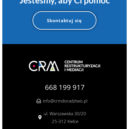
Jesteśmy, aby Ci pomóc
Skontaktuj się
668 199 917
info@crmdoradztwo.pl
ul. Warszawska 30/20
25-312 Kielce