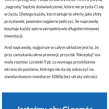
„nagrodą” będzie doświadczenie, które nie przyda Ci się
w życiu. Dlatego każdy, kto traktuje te oferty jako złoty
przystanek, powinien najpierw policzyć, ile naprawdę
kosztuje każdy spin w perspektywie długoterminowej
inwestycji.
And naprawdę, najgorsze w całym układzie jest to, że
przy zamykaniu okna promocji, przycisk “Akceptuj” ma
mały rozmiar czcionki 9 pt, co wymaga przybliżenia
ekranu do poziomu, którego nie da się zobaczyć na
standardowym monitorze 1080p bez utraty ostrości.