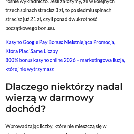
rośnie wykładniczo. Jeśli założymy, że w kolejnych
trzech spinach stracisz 3 zł, to po siedmiu spinach
stracisz już 21 zł, czyli ponad dwukrotność
początkowego bonusu.
Kasyno Google Pay Bonus: Nieistniejąca Promocja,
Która Płaci Same Liczby
800% bonus kasyno online 2026 – marketingowa iluzja,
której nie wytrzymasz
Dlaczego niektórzy nadal
wierzą w darmowy
dochód?
Wprowadzając liczby, które nie mieszczą się w