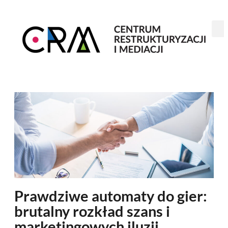
Prawdziwe automaty do gier:
brutalny rozkład szans i
marketingowych iluzji