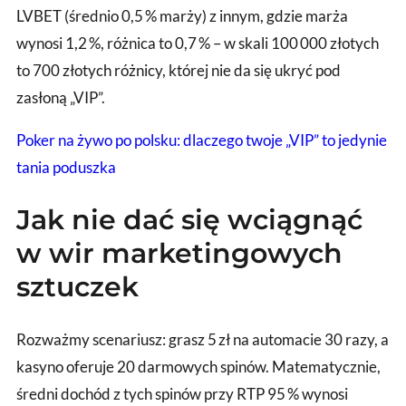
LVBET (średnio 0,5 % marży) z innym, gdzie marża
wynosi 1,2 %, różnica to 0,7 % – w skali 100 000 złotych
to 700 złotych różnicy, której nie da się ukryć pod
zasłoną „VIP”.
Poker na żywo po polsku: dlaczego twoje „VIP” to jedynie
tania poduszka
Jak nie dać się wciągnąć
w wir marketingowych
sztuczek
Rozważmy scenariusz: grasz 5 zł na automacie 30 razy, a
kasyno oferuje 20 darmowych spinów. Matematycznie,
średni dochód z tych spinów przy RTP 95 % wynosi