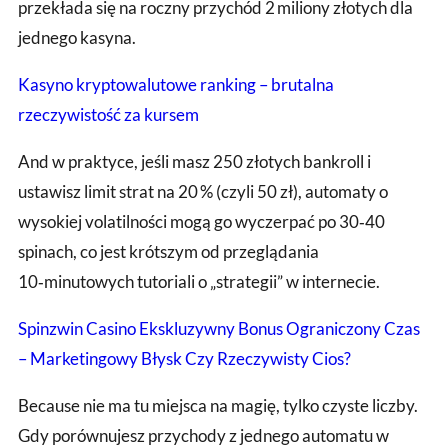
przekłada się na roczny przychód 2 miliony złotych dla
jednego kasyna.
Kasyno kryptowalutowe ranking – brutalna
rzeczywistość za kursem
And w praktyce, jeśli masz 250 złotych bankroll i
ustawisz limit strat na 20 % (czyli 50 zł), automaty o
wysokiej volatilności mogą go wyczerpać po 30‑40
spinach, co jest krótszym od przeglądania
10‑minutowych tutoriali o „strategii” w internecie.
Spinzwin Casino Ekskluzywny Bonus Ograniczony Czas
– Marketingowy Błysk Czy Rzeczywisty Cios?
Because nie ma tu miejsca na magię, tylko czyste liczby.
Gdy porównujesz przychody z jednego automatu w