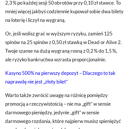
2,3 % po każdej sesji 50 obrotów przy 0,10 zł stawce. To
mniej więcej jakbyś codziennie kupował sobie dwa bilety
na loterię i liczył na wygraną.
Or, jeśli wolisz grać w wyższym ryzyku, zamień 125
spinów na 25 spinów z 0,50 zł stawką w Dead or Alive 2.
Twoje szanse na dużą wygraną rosną z 0,2 % do 1,5 %,
ale ryzyko bankructwa wzrasta proporcjonalnie.
Kasyno 500% na pierwszy depozyt – Dlaczego to tak
naprawdę nie jest „złoty bilet”
Warto także zwrócić uwagę na różnicę pomiędzy
promocją a rzeczywistością – nie ma „gift” w sensie
darmowego pieniędzy, jedynie „gift” w sensie
darmowego rozdania, które najpierw musisz spieniężyć