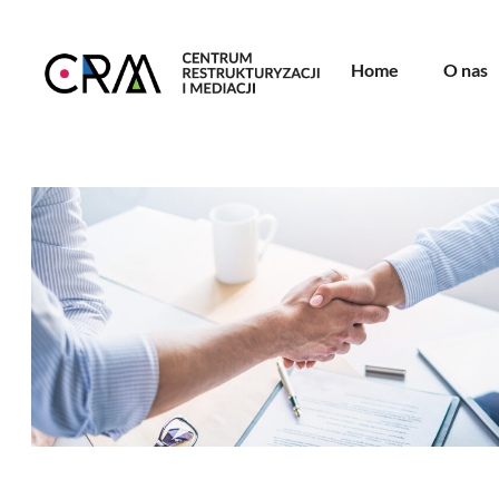
Home
O nas