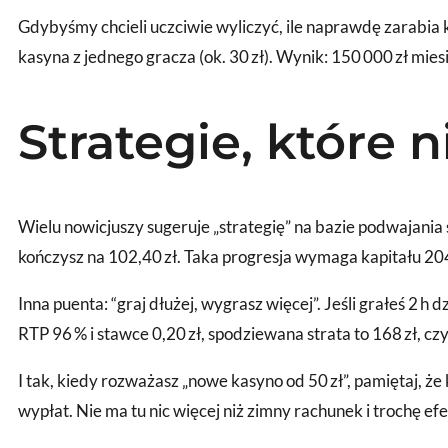
Gdybyśmy chcieli uczciwie wyliczyć, ile naprawdę zarabia 
kasyna z jednego gracza (ok. 30 zł). Wynik: 150 000 zł mie
Strategie, które n
Wielu nowicjuszy sugeruje „strategię” na bazie podwajania
kończysz na 102,40 zł. Taka progresja wymaga kapitału 204,
Inna puenta: “graj dłużej, wygrasz więcej”. Jeśli grałeś 2 h
RTP 96 % i stawce 0,20 zł, spodziewana strata to 168 zł, c
I tak, kiedy rozważasz „nowe kasyno od 50 zł”, pamiętaj, że
wypłat. Nie ma tu nic więcej niż zimny rachunek i trochę efe