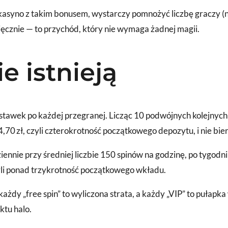
kasyno z takim bonusem, wystarczy pomnożyć liczbę graczy (np
sięcznie — to przychód, który nie wymaga żadnej magii.
ie istnieją
 stawek po każdej przegranej. Licząc 10 podwójnych kolejnych
70 zł, czyli czterokrotność początkowego depozytu, i nie bie
 dziennie przy średniej liczbie 150 spinów na godzinę, po tygod
zyli ponad trzykrotność początkowego wkładu.
 każdy „free spin” to wyliczona strata, a każdy „VIP” to pułap
ktu halo.