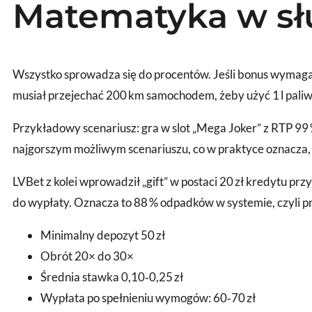
Matematyka w sł
Wszystko sprowadza się do procentów. Jeśli bonus wymaga ob
musiał przejechać 200 km samochodem, żeby użyć 1 l paliwa
Przykładowy scenariusz: gra w slot „Mega Joker” z RTP 99 %
najgorszym możliwym scenariuszu, co w praktyce oznacza, 
LVBet z kolei wprowadził „gift” w postaci 20 zł kredytu przy
do wypłaty. Oznacza to 88 % odpadków w systemie, czyli pr
Minimalny depozyt 50 zł
Obrót 20× do 30×
Średnia stawka 0,10‑0,25 zł
Wypłata po spełnieniu wymogów: 60‑70 zł