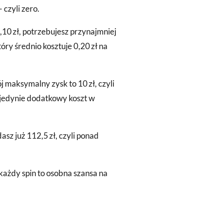
 czyli zero.
,10 zł, potrzebujesz przynajmniej
óry średnio kosztuje 0,20 zł na
j maksymalny zysk to 10 zł, czyli
 jedynie dodatkowy koszt w
asz już 112,5 zł, czyli ponad
 każdy spin to osobna szansa na