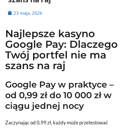
23 maja, 2026
Najlepsze kasyno
Google Pay: Dlaczego
Twój portfel nie ma
szans na raj
Google Pay w praktyce –
od 0,99 zł do 10 000 zł w
ciągu jednej nocy
Zaczynając od 0,99 zł, każdy może przetestować