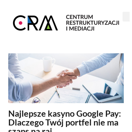
Najlepsze kasyno Google Pay:
Dlaczego Twój portfel nie ma
szans na raj