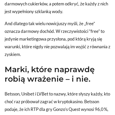
darmowych cukierków, a potem odkryć, że każdy z nich
jest wypełniony szklanką wody.
And dlatego tak wielu nowicjuszy myśli, że „free”
oznacza darmowy dochód. W rzeczywistości “free” to
jedynie marketingowa przysłona, pod którą kryją się
warunki, które nigdy nie pozwalają im wyjść z równania z
zyskiem.
Marki, które naprawdę
robią wrażenie – i nie.
Betsson, Unibet i LVBet to nazwy, które słyszy każdy, kto
choć raz próbował zagrać w kryptokasino. Betsson
podaje, że ich RTP dla gry Gonzo’s Quest wynosi 96,0 %,