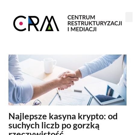
Najlepsze kasyna krypto: od
suchych liczb po gorzką
rzeczywistość