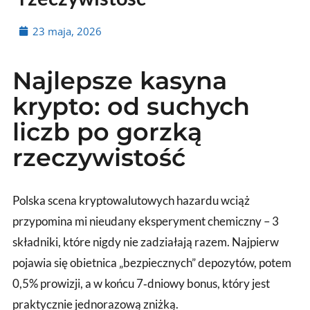
23 maja, 2026
Najlepsze kasyna
krypto: od suchych
liczb po gorzką
rzeczywistość
Polska scena kryptowalutowych hazardu wciąż
przypomina mi nieudany eksperyment chemiczny – 3
składniki, które nigdy nie zadziałają razem. Najpierw
pojawia się obietnica „bezpiecznych” depozytów, potem
0,5% prowizji, a w końcu 7‑dniowy bonus, który jest
praktycznie jednorazową zniżką.