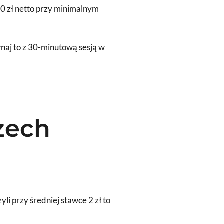
00 zł netto przy minimalnym
wnaj to z 30-minutową sesją w
rzech
li przy średniej stawce 2 zł to