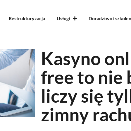
Restrukturyzacja
Usługi
Doradztwo i szkolen
Kasyno onl
free to nie
liczy się ty
zimny rac