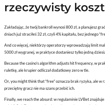
rzeczywisty koszt
Zakładając, że twój bankroll wynosi 800 zł, a planujesz gra
dniach już straciłeś 32 zł, czyli 4% kapitału, bez jednego “fre
And co więcej, niektórzy operatorzy wprowadzają limit mak
5000 zł wygranej, w praktyce dostaniesz tylko jedną dziesi
Because the casino’s algorithm adjusts hit frequency, w p
ruletkę, ale krupier odliczał dodatkowy zero w tle.
Or, you might think that “free” oznacza brak ryzyka, ale 
przeciętny gracz nie ma szans przebić ich.
Finally, we reach the absurd: w regulaminie LVBet znajduj