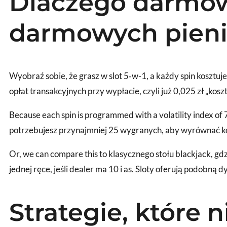
Dlaczego darmow
darmowych pien
Wyobraź sobie, że grasz w slot 5‑w-1, a każdy spin kosztuj
opłat transakcyjnych przy wypłacie, czyli już 0,025 zł „ko
Because each spin is programmed with a volatility index of 
potrzebujesz przynajmniej 25 wygranych, aby wyrównać ko
Or, we can compare this to klasycznego stołu blackjack, gd
jednej ręce, jeśli dealer ma 10 i as. Sloty oferują podobną 
Strategie, które n