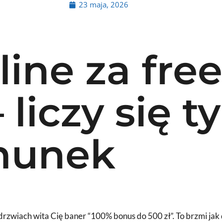
23 maja, 2026
ine za free
 liczy się t
hunek
drzwiach wita Cię baner “100% bonus do 500 zł”. To brzmi ja