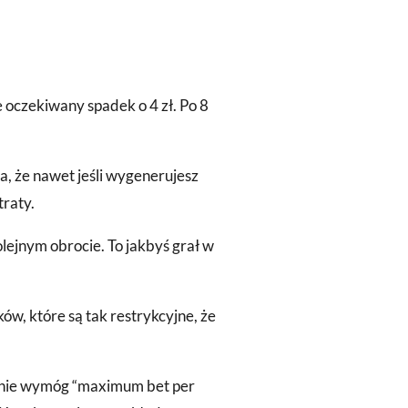
e oczekiwany spadek o 4 zł. Po 8
a, że nawet jeśli wygenerujesz
traty.
lejnym obrocie. To jakbyś grał w
w, które są tak restrykcyjne, że
ześnie wymóg “maximum bet per