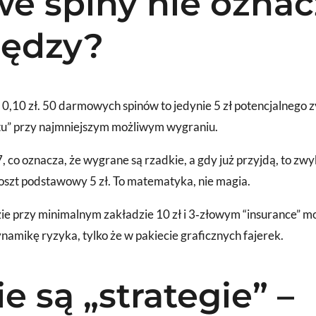
e spiny nie oznac
iędzy?
e 0,10 zł. 50 darmowych spinów to jedynie 5 zł potencjalnego z
sztu” przy najmniejszym możliwym wygraniu.
7, co oznacza, że wygrane są rzadkie, a gdy już przyjdą, to zwy
szt podstawowy 5 zł. To matematyka, nie magia.
zie przy minimalnym zakładzie 10 zł i 3‑złowym “insurance” m
dynamikę ryzyka, tylko że w pakiecie graficznych fajerek.
ie są „strategie” –