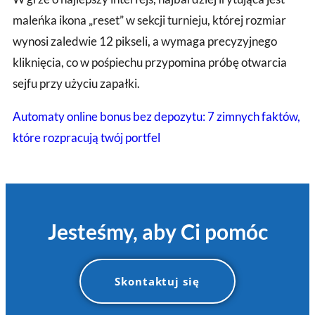
maleńka ikona „reset” w sekcji turnieju, której rozmiar
wynosi zaledwie 12 pikseli, a wymaga precyzyjnego
kliknięcia, co w pośpiechu przypomina próbę otwarcia
sejfu przy użyciu zapałki.
Automaty online bonus bez depozytu: 7 zimnych faktów,
które rozpracują twój portfel
Jesteśmy, aby Ci pomóc
Skontaktuj się