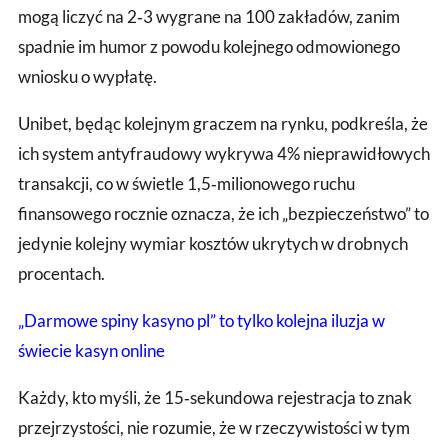
mogą liczyć na 2‑3 wygrane na 100 zakładów, zanim
spadnie im humor z powodu kolejnego odmowionego
wniosku o wypłatę.
Unibet, będąc kolejnym graczem na rynku, podkreśla, że
ich system antyfraudowy wykrywa 4% nieprawidłowych
transakcji, co w świetle 1,5‑milionowego ruchu
finansowego rocznie oznacza, że ich „bezpieczeństwo” to
jedynie kolejny wymiar kosztów ukrytych w drobnych
procentach.
„Darmowe spiny kasyno pl” to tylko kolejna iluzja w
świecie kasyn online
Każdy, kto myśli, że 15‑sekundowa rejestracja to znak
przejrzystości, nie rozumie, że w rzeczywistości w tym