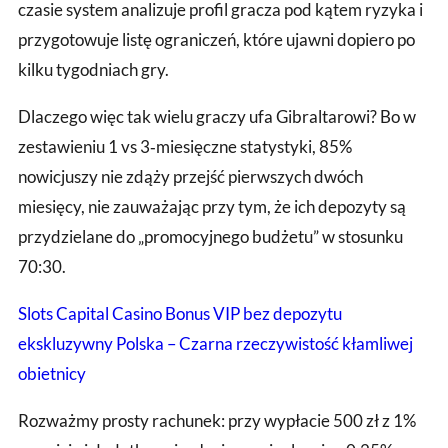
czasie system analizuje profil gracza pod kątem ryzyka i
przygotowuje listę ograniczeń, które ujawni dopiero po
kilku tygodniach gry.
Dlaczego więc tak wielu graczy ufa Gibraltarowi? Bo w
zestawieniu 1 vs 3‑miesięczne statystyki, 85%
nowicjuszy nie zdąży przejść pierwszych dwóch
miesięcy, nie zauważając przy tym, że ich depozyty są
przydzielane do „promocyjnego budżetu” w stosunku
70:30.
Slots Capital Casino Bonus VIP bez depozytu
ekskluzywny Polska – Czarna rzeczywistość kłamliwej
obietnicy
Rozważmy prosty rachunek: przy wypłacie 500 zł z 1%