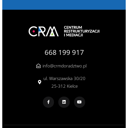
668 199 917
info@crmdoradztwo.pl
ul. Warszawska 30/20
25-312 Kielce