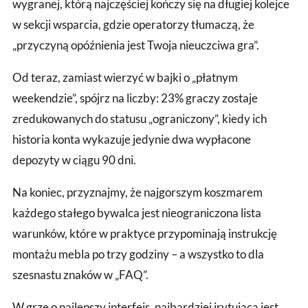
wygranej, którą najczęściej kończy się na długiej kolejce
w sekcji wsparcia, gdzie operatorzy tłumaczą, że
„przyczyną opóźnienia jest Twoja nieuczciwa gra”.
Od teraz, zamiast wierzyć w bajki o „płatnym
weekendzie”, spójrz na liczby: 23% graczy zostaje
zredukowanych do statusu „ograniczony”, kiedy ich
historia konta wykazuje jedynie dwa wypłacone
depozyty w ciągu 90 dni.
Na koniec, przyznajmy, że najgorszym koszmarem
każdego stałego bywalca jest nieograniczona lista
warunków, które w praktyce przypominają instrukcję
montażu mebla po trzy godziny – a wszystko to dla
szesnastu znaków w „FAQ”.
W grze o najlepszy interfejs, najbardziej irytująca jest