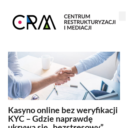
Kasyno online bez weryfikacji
KYC – Gdzie naprawdę
ukrywa się „bezstresowy”