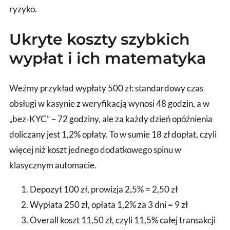
ryzyko.
Ukryte koszty szybkich
wypłat i ich matematyka
Weźmy przykład wypłaty 500 zł: standardowy czas
obsługi w kasynie z weryfikacją wynosi 48 godzin, a w
„bez‑KYC” – 72 godziny, ale za każdy dzień opóźnienia
doliczany jest 1,2% opłaty. To w sumie 18 zł dopłat, czyli
więcej niż koszt jednego dodatkowego spinu w
klasycznym automacie.
Depozyt 100 zł, prowizja 2,5% = 2,50 zł
Wypłata 250 zł, opłata 1,2% za 3 dni = 9 zł
Overall koszt 11,50 zł, czyli 11,5% całej transakcji