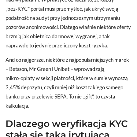
„bez‑KYC” portal musi przemyśleć, jak ukryć swoją
podatność na audyt przy jednoczesnym utrzymaniu
pozorów anonimowości. Dlatego właśnie niektóre oferty
brzmią jak obietnica darmowej wygranej, a tak
naprawdę to jedynie przeliczony koszt ryzyka.
And co najgorsze, niektóre z najpopularniejszych marek
– Betsson, Mr Green i Unibet – wprowadzają
mikro‑opłaty w sekcji płatności, które w sumie wynoszą
3,45% depozytu, czyli mniej niż koszt takiego samego
banku przy przelewie SEPA. To nie „gift”, to czysta
kalkulacja.
Dlaczego weryfikacja KYC
stała się taką irytującą