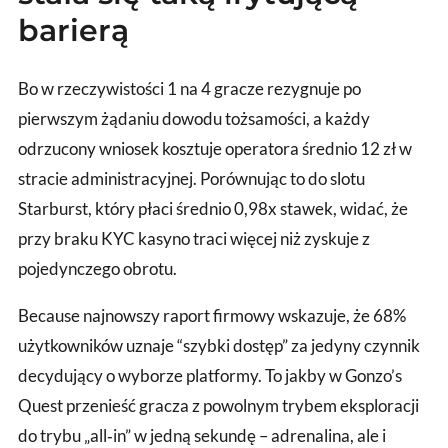
barierą
Bo w rzeczywistości 1 na 4 gracze rezygnuje po
pierwszym żądaniu dowodu tożsamości, a każdy
odrzucony wniosek kosztuje operatora średnio 12 zł w
stracie administracyjnej. Porównując to do slotu
Starburst, który płaci średnio 0,98x stawek, widać, że
przy braku KYC kasyno traci więcej niż zyskuje z
pojedynczego obrotu.
Because najnowszy raport firmowy wskazuje, że 68%
użytkowników uznaje “szybki dostęp” za jedyny czynnik
decydujący o wyborze platformy. To jakby w Gonzo’s
Quest przenieść gracza z powolnym trybem eksploracji
do trybu „all‑in” w jedną sekundę – adrenalina, ale i