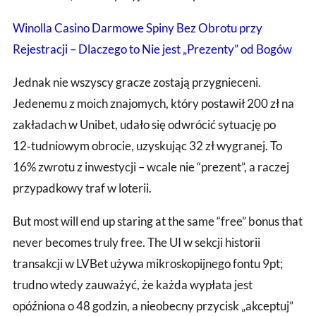
Winolla Casino Darmowe Spiny Bez Obrotu przy
Rejestracji – Dlaczego to Nie jest „Prezenty” od Bogów
Jednak nie wszyscy gracze zostają przygnieceni.
Jedenemu z moich znajomych, który postawił 200 zł na
zakładach w Unibet, udało się odwrócić sytuację po
12‑tudniowym obrocie, uzyskując 32 zł wygranej. To
16% zwrotu z inwestycji – wcale nie “prezent”, a raczej
przypadkowy traf w loterii.
But most will end up staring at the same “free” bonus that
never becomes truly free. The UI w sekcji historii
transakcji w LVBet używa mikroskopijnego fontu 9pt;
trudno wtedy zauważyć, że każda wypłata jest
opóźniona o 48 godzin, a nieobecny przycisk „akceptuj”