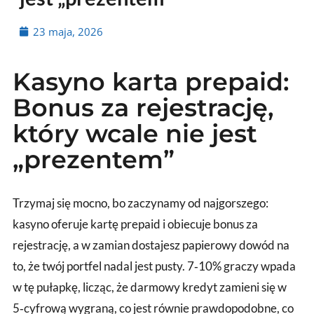
23 maja, 2026
Kasyno karta prepaid:
Bonus za rejestrację,
który wcale nie jest
„prezentem”
Trzymaj się mocno, bo zaczynamy od najgorszego:
kasyno oferuje kartę prepaid i obiecuje bonus za
rejestrację, a w zamian dostajesz papierowy dowód na
to, że twój portfel nadal jest pusty. 7‑10% graczy wpada
w tę pułapkę, licząc, że darmowy kredyt zamieni się w
5‑cyfrową wygraną, co jest równie prawdopodobne, co