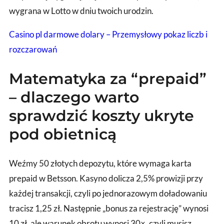
wygrana w Lotto w dniu twoich urodzin.
Casino pl darmowe dolary – Przemysłowy pokaz liczb i
rozczarowań
Matematyka za “prepaid”
– dlaczego warto
sprawdzić koszty ukryte
pod obietnicą
Weźmy 50 złotych depozytu, które wymaga karta
prepaid w Betsson. Kasyno dolicza 2,5% prowizji przy
każdej transakcji, czyli po jednorazowym doładowaniu
tracisz 1,25 zł. Następnie „bonus za rejestrację” wynosi
10 zł, ale warunek obrotu wynosi 30×, czyli musisz