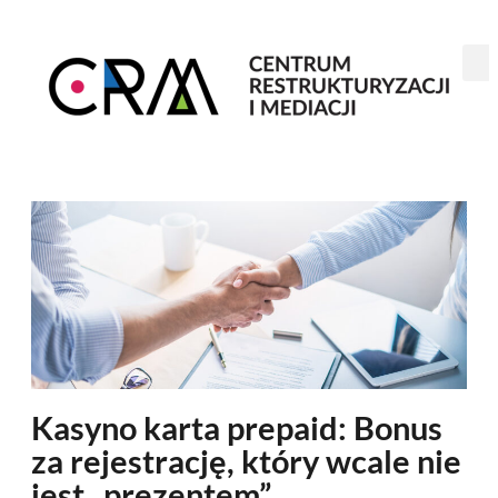
Kasyno karta prepaid: Bonus
za rejestrację, który wcale nie
jest „prezentem”