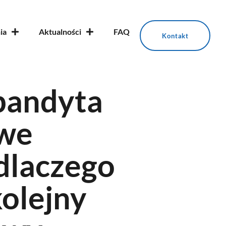
ia
Aktualności
FAQ
Kontakt
bandyta
iwe
 dlaczego
kolejny