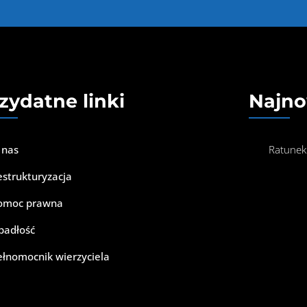
zydatne linki
Najno
 nas
Ratunek
estrukturyzacja
omoc prawna
padłość
ełnomocnik wierzyciela