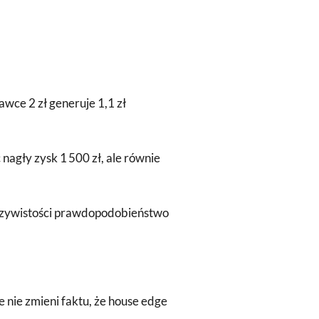
wce 2 zł generuje 1,1 zł
 nagły zysk 1 500 zł, ale równie
zeczywistości prawdopodobieństwo
e nie zmieni faktu, że house edge