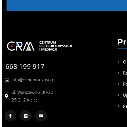
Pr
O
668 199 917
R
info@crmdoradztwo.pl
P
ul. Warszawska 30/20
U
25-312 Kielce
P