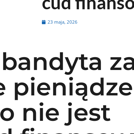
cud finans
23 maja, 2026
 bandyta z
 pieniądze
o nie jest