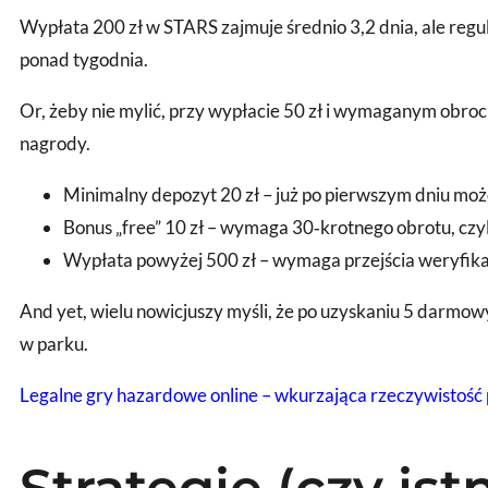
Wypłata 200 zł w STARS zajmuje średnio 3,2 dnia, ale regu
ponad tygodnia.
Or, żeby nie mylić, przy wypłacie 50 zł i wymaganym obroci
nagrody.
Minimalny depozyt 20 zł – już po pierwszym dniu możes
Bonus „free” 10 zł – wymaga 30‑krotnego obrotu, czyl
Wypłata powyżej 500 zł – wymaga przejścia weryfikac
And yet, wielu nowicjuszy myśli, że po uzyskaniu 5 darmowyc
w parku.
Legalne gry hazardowe online – wkurzająca rzeczywistość 
Strategie (czy ist