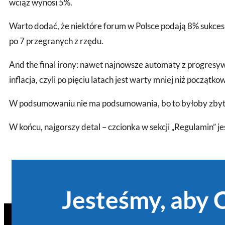
wciąż wynosi 5%.
Warto dodać, że niektóre forum w Polsce podają 8% sukces
po 7 przegranych z rzędu.
And the final irony: nawet najnowsze automaty z progresyw
inflacja, czyli po pięciu latach jest warty mniej niż początko
W podsumowaniu nie ma podsumowania, bo to byłoby zbyt
W końcu, najgorszy detal – czcionka w sekcji „Regulamin” 
Jesteśmy, aby 