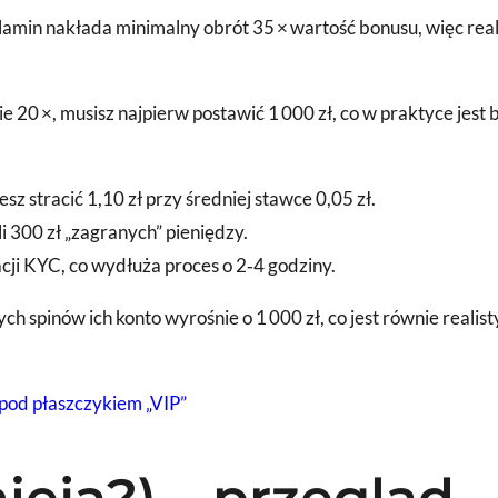
lamin nakłada minimalny obrót 35 × wartość bonusu, więc rea
e 20 ×, musisz najpierw postawić 1 000 zł, co w praktyce jest 
z stracić 1,10 zł przy średniej stawce 0,05 zł.
i 300 zł „zagranych” pieniędzy.
ji KYC, co wydłuża proces o 2‑4 godziny.
h spinów ich konto wyrośnie o 1 000 zł, co jest równie realis
pod płaszczykiem „VIP”
nieją?) – przegląd