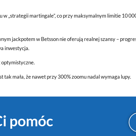
u w „strategii martingale”, co przy maksymalnym limitie 10 0
nym jackpotem w Betsson nie oferują realnej szansy – progres
wa inwestycja.
 optymistyczne.
jest tak mała, że nawet przy 300% zoomu nadal wymaga lupy.
Ci pomóc