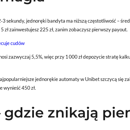
3 sekundy, jednoręki bandyta ma niższą częstotliwość – śre
 5 zł zainwestujesz 225 zł, zanim zobaczysz pierwszy payout.
iecuje cudów
i zazwyczaj 5,5%, więc przy 1 000 zł depozycie stratę kalkul
jpopularniejsze jednorękie automaty w Unibet szczycą się za
e wynieść 450 zł.
– gdzie znikają pi