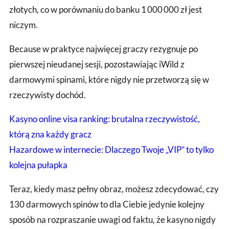
złotych, co w porównaniu do banku 1 000 000 zł jest
niczym.
Because w praktyce najwięcej graczy rezygnuje po
pierwszej nieudanej sesji, pozostawiając iWild z
darmowymi spinami, które nigdy nie przetworzą się w
rzeczywisty dochód.
Kasyno online visa ranking: brutalna rzeczywistość,
którą zna każdy gracz
Hazardowe w internecie: Dlaczego Twoje „VIP” to tylko
kolejna pułapka
Teraz, kiedy masz pełny obraz, możesz zdecydować, czy
130 darmowych spinów to dla Ciebie jedynie kolejny
sposób na rozpraszanie uwagi od faktu, że kasyno nigdy