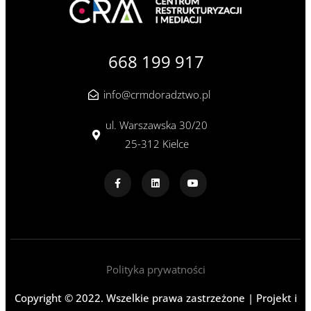
668 199 917
info@crmdoradztwo.pl
ul. Warszawska 30/20
25-312 Kielce
Polityka prywatności
Copyright © 2022. Wszelkie prawa zastrzeżone | Projekt i