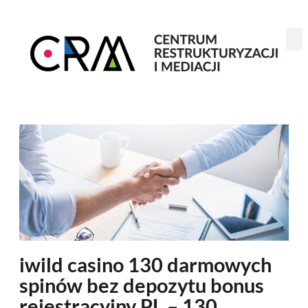
iwild casino 130 darmowych
spinów bez depozytu bonus
rejestracyjny PL – 130