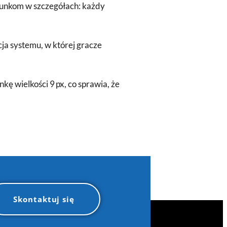
arunkom w szczegółach: każdy
cja systemu, w której gracze
kę wielkości 9 px, co sprawia, że
Skontaktuj się