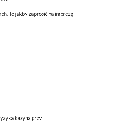
ach. To jakby zaprosić na imprezę
 ryzyka kasyna przy