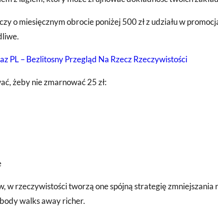
aczy o miesięcznym obrocie poniżej 500 zł z udziału w promocj
dliwe.
az PL – Bezlitosny Przegląd Na Rzecz Rzeczywistości
wać, żeby nie zmarnować 25 zł:
e
, w rzeczywistości tworzą one spójną strategię zmniejszania
body walks away richer.