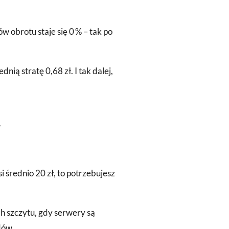
 obrotu staje się 0 % – tak po
ią stratę 0,68 zł. I tak dalej,
y
 średnio 20 zł, to potrzebujesz
h szczytu, gdy serwery są
dów.