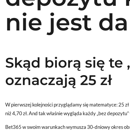
nie jest 
Skąd biorą się te
oznaczają 25 zł
W pierwszej kolejności przyglądamy się matematyce: 25 zł r
niż 4,70 zł. And tak właśnie wygląda każdy „bez depozytu”
Bet365 w swoim warunkach wymusza 30‑dniowy okres obrot