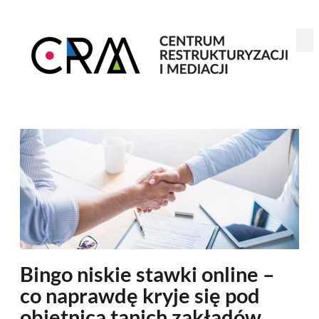
Bingo niskie stawki online –
co naprawdę kryje się pod
obietnicą tanich zakładów