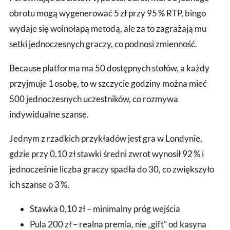
obrotu mogą wygenerować 5 zł przy 95 % RTP, bingo
wydaje się wolnołapą metodą, ale za to zagrażają mu
setki jednoczesnych graczy, co podnosi zmienność.
Because platforma ma 50 dostępnych stołów, a każdy
przyjmuje 1 osobę, to w szczycie godziny można mieć
500 jednoczesnych uczestników, co rozmywa
indywidualne szanse.
Jednym z rzadkich przykładów jest gra w Londynie,
gdzie przy 0,10 zł stawki średni zwrot wynosił 92 % i
jednocześnie liczba graczy spadła do 30, co zwiększyło
ich szanse o 3 %.
Stawka 0,10 zł – minimalny próg wejścia
Pula 200 zł – realna premia, nie „gift” od kasyna