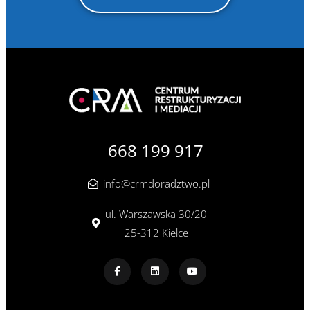
668 199 917
info@crmdoradztwo.pl
ul. Warszawska 30/20
25-312 Kielce