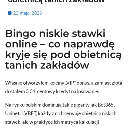
23 maja, 2026
Bingo niskie stawki
online – co naprawdę
kryje się pod obietnicą
tanich zakładów
Właśnie otworzyłem kolejny „VIP” bonus, a zamiast złota
dostałem 0,01‑centowy kredyt na losowanie.
Na rynku polskim dominują takie giganty jak Bet365,
Unibet i LVBET, każdy z nich serwuje obietnicę niskich
stawek, ale w praktyce ich matryca kalkulacji