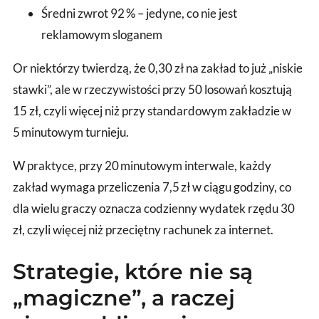
Średni zwrot 92 % – jedyne, co nie jest
reklamowym sloganem
Or niektórzy twierdzą, że 0,30 zł na zakład to już „niskie
stawki”, ale w rzeczywistości przy 50 losowań kosztują
15 zł, czyli więcej niż przy standardowym zakładzie w
5 minutowym turnieju.
W praktyce, przy 20 minutowym interwale, każdy
zakład wymaga przeliczenia 7,5 zł w ciągu godziny, co
dla wielu graczy oznacza codzienny wydatek rzędu 30
zł, czyli więcej niż przeciętny rachunek za internet.
Strategie, które nie są
„magiczne”, a raczej