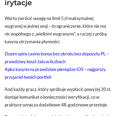
irytacje
Warto zwrócić uwagę na limit 5 zł maksymalnej
wygranej w jednej sesji – to ograniczenie, które nie ma
nic wspólnego z „wielkimi wygranymi”, a raczej z próbą
kasyna utrzymania płynności.
Dozen spins casino bonus bez obrotu bez depozytu PL –
prawdziwy koszt żalu w liczbach
Apka kasyno na prawdziwe pieniądze iOS – najgorszy
przyjaciel twoich portfeli
And każdy gracz, który spróbuje wypłacić powyżej 20 zł,
dostaje komunikat o konieczności weryfikacji, co w
praktyce oznacza dodatkowe 48‑godzinowe przestoje.