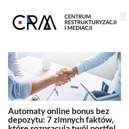
Automaty online bonus bez
depozytu: 7 zimnych faktów,
które rozpracują twój portfel