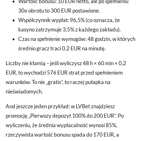
Wartość bonusu: 10 EUR netto, ale po spełnieniu
30x obrotu to 300 EUR postawione.
Współczynnik wypłat: 96,5% (co oznacza, że
kasyno zatrzymuje 3,5% z każdego zakładu).
Czas na spełnienie wymogów: 48 godzin, w których
średnio gracz traci 0,2 EUR na minutę.
Liczby nie kłamią – jeśli wyliczysz 48 h × 60 min × 0,2
EUR, to wychodzi 576 EUR strat przed spełnieniem
warunków. To nie „gratis”, to raczej pułapka na
nieświadomych.
And jeszcze jeden przykład: w LVBet znajdziesz
promocję „Pierwszy depozyt 100% do 200 EUR”. Po
wyliczeniu, że średnia wypłacalność wynosi 85%,
rzeczywista wartość bonusu spada do 170 EUR, a