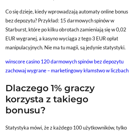
Co się dzieje, kiedy wprowadzają automaty online bonus
bez depozytu? Przykład: 15 darmowych spinów w
Starburst, które po kilku obrotach zamieniają się w 0,02
EUR wygranej, a kasyno wyciąga z tego 3 EUR opłat
manipulacyjnych. Nie ma tu magii, są jedynie statystyki.
winscore casino 120 darmowych spinów bez depozytu
zachowaj wygrane – marketingowy kłamstwo w liczbach
Dlaczego 1% graczy
korzysta z takiego
bonusu?
Statystyka mówi, że z każdego 100 użytkowników, tylko