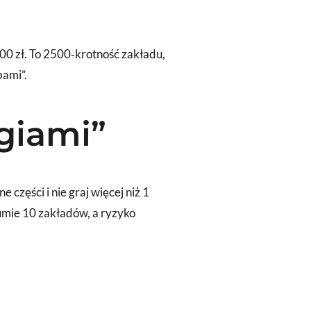
000 zł. To 2500‑krotność zakładu,
bami”.
egiami”
części i nie graj więcej niż 1
 sumie 10 zakładów, a ryzyko