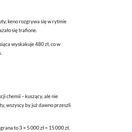
uty, keno rozgrywa się w rytmie
ało się trafione.
iesiąca wyskakuje 480 zł, co w
.
i chemii – kuszący, ale nie
ty, wszyscy by już dawno przeszli
ana to 3 × 5 000 zł = 15 000 zł,