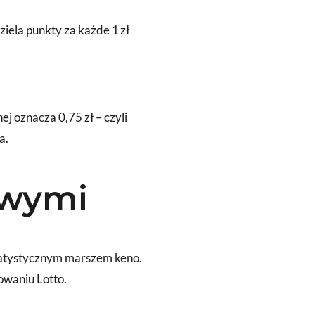
iela punkty za każde 1 zł
j oznacza 0,75 zł – czyli
a.
owymi
statystycznym marszem keno.
owaniu Lotto.