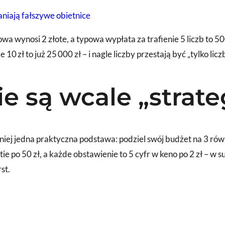
niają fałszywe obietnice
a wynosi 2 złote, a typowa wypłata za trafienie 5 liczb to 5
10 zł to już 25 000 zł – i nagle liczby przestają być „tylko licz
nie są wcale „strat
niej jedna praktyczna podstawa: podziel swój budżet na 3 równe 
rtie po 50 zł, a każde obstawienie to 5 cyfr w keno po 2 zł – w
st.