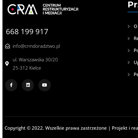
Pr
O
668 199 917
R
info@crmdoradztwo.pl
P
ul. Warszawska 30/20
U
25-312 Kielce
P
Copyright © 2022. Wszelkie prawa zastrzeżone | Projekt i rea