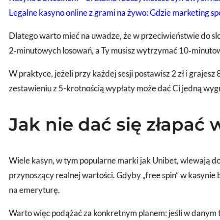
Legalne kasyno online z grami na żywo: Gdzie marketing spo
Dlatego warto mieć na uwadze, że w przeciwieństwie do slo
2‑minutowych losowań, a Ty musisz wytrzymać 10‑minutowy 
W praktyce, jeżeli przy każdej sesji postawisz 2 zł i grajesz
zestawieniu z 5-krotnością wypłaty może dać Ci jedną wygr
Jak nie dać się złapać
Wiele kasyn, w tym popularne marki jak Unibet, wlewają do 
przynoszący realnej wartości. Gdyby „free spin” w kasynie 
na emeryturę.
Warto więc podążać za konkretnym planem: jeśli w danym ty