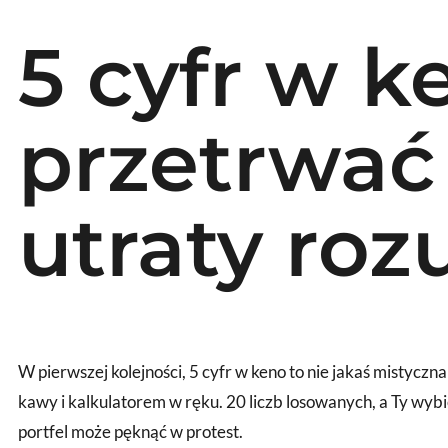
5 cyfr w k
przetrwać 
utraty ro
W pierwszej kolejności, 5 cyfr w keno to nie jakaś mistyc
kawy i kalkulatorem w ręku. 20 liczb losowanych, a Ty wyb
portfel może pęknąć w protest.