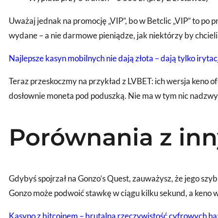
Uważaj jednak na promocję „VIP”, bo w Betclic „VIP” to po 
wydane – a nie darmowe pieniądze, jak niektórzy by chcieli
Najlepsze kasyn mobilnych nie dają złota – dają tylko iryta
Teraz przeskoczmy na przykład z LVBET: ich wersja keno ofe
dosłownie moneta pod poduszką. Nie ma w tym nic nadzwycza
Porównania z in
Gdybyś spojrzał na Gonzo’s Quest, zauważysz, że jego szy
Gonzo może podwoić stawkę w ciągu kilku sekund, a keno 
Kasyno z bitcoinem – brutalna rzeczywistość cyfrowych ha