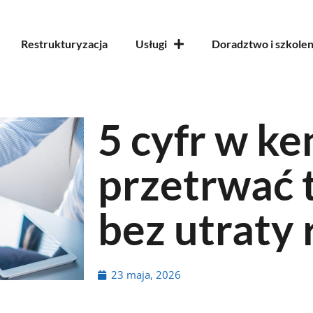
Restrukturyzacja
Usługi
Doradztwo i szkolen
5 cyfr w ke
przetrwać t
bez utraty
23 maja, 2026