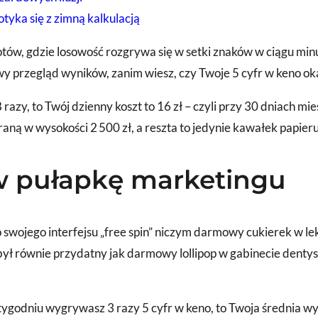
tyka się z zimną kalkulacją
tów, gdzie losowość rozgrywa się w setki znaków w ciągu min
przegląd wyników, zanim wiesz, czy Twoje 5 cyfr w keno okaz
 8 razy, to Twój dzienny koszt to 16 zł – czyli przy 30 dniach m
aną w wysokości 2 500 zł, a reszta to jedynie kawałek papieru
 w pułapkę marketingu
swojego interfejsu „free spin” niczym darmowy cukierek w lekcj
był równie przydatny jak darmowy lollipop w gabinecie dentys
godniu wygrywasz 3 razy 5 cyfr w keno, to Twoja średnia wygr