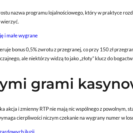
prostu nazwa programu lojalnościowego, który w praktyce rozdz
 wierzyć.
cję i małe wygrane
ruje bonus 0,5% zwrotu z przegranej, co przy 150 zł przegrane
jnego, ale niektórzy widzą to jako „złoty” klucz do bogactw
nymi grami kasyn
bka akcja i zmienny RTP nie mają nic wspólnego z powolnym, 
wymaga cierpliwości niczym czekanie na wygrany numer w los
zardowych iluzji