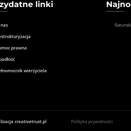
zydatne linki
Najno
 nas
Ratunek
estrukturyzacja
omoc prawna
padłość
ełnomocnik wierzyciela
lizacja
creativetrust.pl
Polityka prywatności