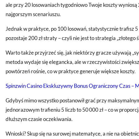
ale przy 20 losowaniach tygodniowo Twoje koszty wyniosą 20
najgorszym scenariuszu.
Jednak w praktyce, po 100 losowań, statystycznie trafisz 5
pozostaje 200 zł straty – czyli nie jest to strategia „złotego 
Warto także przyjrzeć się, jak niektórzy gracze używają „sy
metoda wydaje się elegancka, ale w rzeczywistości zwiększa 
powtórzeń rośnie, co w praktyce generuje większe koszty.
Spinzwin Casino Ekskluzywny Bonus Ograniczony Czas – M
Gdybyś mimo wszystko postanowił grać przy maksymalnym lim
jednorazowym trafieniu 5 liczb to 50 000 zł – co w propor
dłuższym czasie oczekiwania.
Wnioski? Skup się na surowej matematyce, a nie na obietni