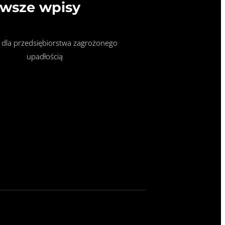
wsze wpisy
 dla przedsiębiorstwa zagrożonego
upadłością