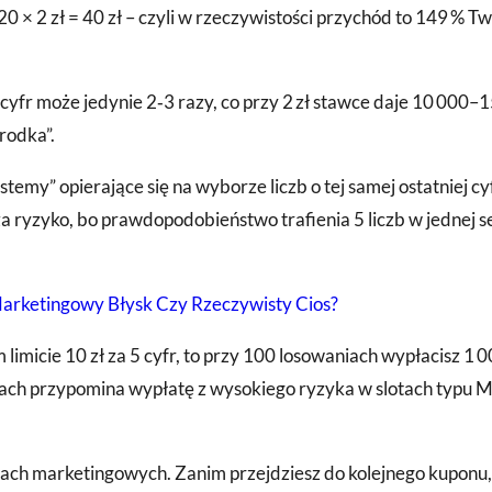
 × 2 zł = 40 zł – czyli w rzeczywistości przychód to 149 % Tw
 cyfr może jedynie 2‑3 razy, co przy 2 zł stawce daje 10 000–1
środka”.
stemy” opierające się na wyborze liczb o tej samej ostatniej c
ryzyko, bo prawdopodobieństwo trafienia 5 liczb w jednej seri
arketingowy Błysk Czy Rzeczywisty Cios?
icie 10 zł za 5 cyfr, to przy 100 losowaniach wypłacisz 1 00
cjach przypomina wypłatę z wysokiego ryzyka w slotach typu M
cach marketingowych. Zanim przejdziesz do kolejnego kuponu, 