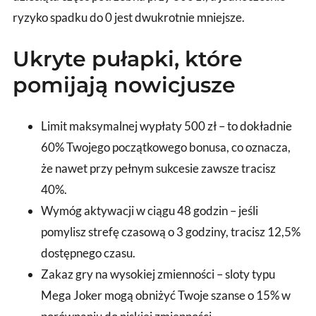
ryzyko spadku do 0 jest dwukrotnie mniejsze.
Ukryte pułapki, które
pomijają nowicjusze
Limit maksymalnej wypłaty 500 zł – to dokładnie
60% Twojego początkowego bonusa, co oznacza,
że nawet przy pełnym sukcesie zawsze tracisz
40%.
Wymóg aktywacji w ciągu 48 godzin – jeśli
pomylisz strefę czasową o 3 godziny, tracisz 12,5%
dostępnego czasu.
Zakaz gry na wysokiej zmienności – sloty typu
Mega Joker mogą obniżyć Twoje szanse o 15% w