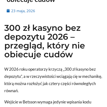
23 maja, 2026
300 zł kasyno bez
depozytu 2026 –
przegląd, który nie
obiecuje cudów
W 2026 roku operatorzy krzyczą „300 zł kasyno bez
depozytu”, a w rzeczywistości wciągają cię w mechanikę,
którą można rozłożyć jak cztery części równoległych
równań.
Wejście w Betsson wymaga jedynie wpisania kodu