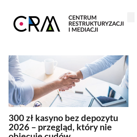
300 zł kasyno bez depozytu
2026 – przegląd, który nie
obiecuje cudów