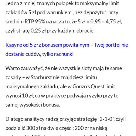
Jedna z mniej znanych pułapek to maksymalny limit
zakładów 5 zł pod warunkiem „bez depozytu”; przy
średnim RTP 95% oznacza to, że 5 zł × 0,95 = 4,75 zł,
czyli stratę 0,25 zł przy każdym obrocie.
Kasyno od 5 zł z bonusem powitalnym – Twój portfel nie
dostanie cudów, tylko rachunki
Warto zauważyć, że nie wszystkie sloty mają te same
zasady – w Starburst nie znajdziesz limitu
maksymalnego zakładu, ale w Gonzo’s Quest limit
wynosi 10 zł, co w praktyce podwaja ryzyko przy tej
samej wysokości bonusa.
Dlatego analitycy radzą przyjąć strategię “2‑1‑0”, czyli
podzielić 300 zł na dwie części: 200 zł na niską