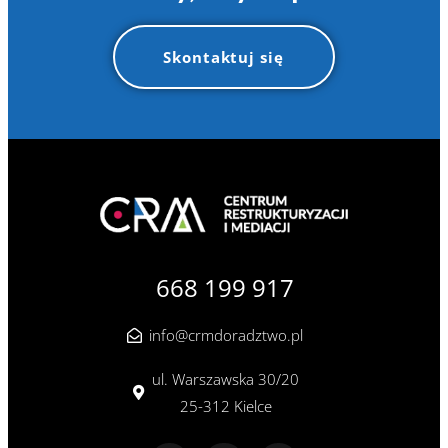
Skontaktuj się
668 199 917
info@crmdoradztwo.pl
ul. Warszawska 30/20
25-312 Kielce